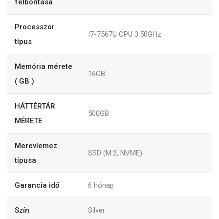
felbontása
Processzor
I7-7567U CPU 3.50GHz
típus
Memória mérete
16GB
( GB )
HÁTTÉRTÁR
500GB
MÉRETE
Merevlemez
SSD (M.2, NVME)
típusa
Garancia idő
6
hónap
Szín
Silver