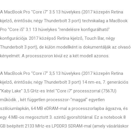
A MacBook Pro "Core i7" 3.5 13 hüvelykes (2017 közepén Retina
kijelző, érintősáv, négy Thunderbolt 3 port) technikailag a MacBook
Pro "Core i5" 3.1 13 hüvelykes "rendelésre konfigurálható"
konfigurációja. 2017 középső Retina kijelző, Touch Bar, négy
Thunderbolt 3 port), de külön modellként is dokumentálják az olvasó
kényelmét. A processzoron kívül ez a két modell azonos.
A MacBook Pro "Core i7" 3,5 13 hüvelykes (2017 közepén Retina
kijelző, érintősáv, négy Thunderbolt 3 port) 14 nm-es, 7. generációs
"Kaby Lake" 3,5 GHz-es Intel "Core i7" processzorral (7567U)
működik. , két független processzor-"maggal" egyetlen
szilíciumlapkán, 64 MB eDRAM-mal a processzorlapba ágyazva, és
egy 4 MB-os megosztott 3. szintű gyorsítótárral. Ez a notebook 8
GB beépített 2133 MHz-es LPDDR3 SDRAM-mal (amely vásárláskor