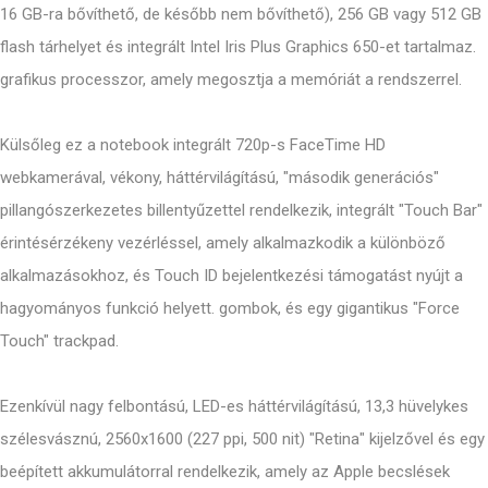
16 GB-ra bővíthető, de később nem bővíthető), 256 GB vagy 512 GB
flash tárhelyet és integrált Intel Iris Plus Graphics 650-et tartalmaz.
grafikus processzor, amely megosztja a memóriát a rendszerrel.
Külsőleg ez a notebook integrált 720p-s FaceTime HD
webkamerával, vékony, háttérvilágítású, "második generációs"
pillangószerkezetes billentyűzettel rendelkezik, integrált "Touch Bar"
érintésérzékeny vezérléssel, amely alkalmazkodik a különböző
alkalmazásokhoz, és Touch ID bejelentkezési támogatást nyújt a
hagyományos funkció helyett. gombok, és egy gigantikus "Force
Touch" trackpad.
Ezenkívül nagy felbontású, LED-es háttérvilágítású, 13,3 hüvelykes
szélesvásznú, 2560x1600 (227 ppi, 500 nit) "Retina" kijelzővel és egy
beépített akkumulátorral rendelkezik, amely az Apple becslések