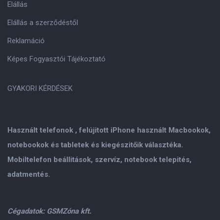
Elállás
Elállás a szerződéstől
Reklamáció
Képes Fogyasztói Tájékoztató
GYAKORI KÉRDÉSEK
Használt telefonok , felújitott iPhone használt Macbookok,
notebookok és tabletek és kiegészitőik választéka.
Mobiltelefon beállitások, szervíz, notebook telepités,
adatmentés.
Cégadatok: GSMZóna kft.