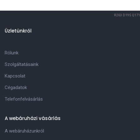
R263
D195
Q171
Üzletünkről
Rólunk
Szolgáltatásaink
Kapcsolat
Cégadatok
Telefonfelvásárlás
A webáruházi vásárlás
A webáruházunkról