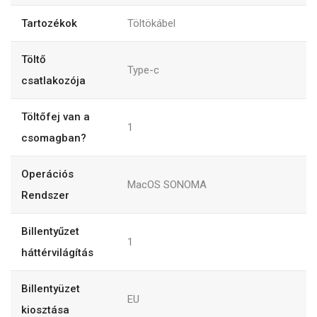
Tartozékok
Töltökábel
Töltő
Type-c
csatlakozója
Töltőfej van a
1
csomagban?
Operációs
MacOS SONOMA
Rendszer
Billentyűzet
1
háttérvilágítás
Billentyüzet
EU
kiosztása