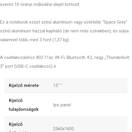
szerint 10 órányi működési idejét biztosít.
Ez a notebook ezüst színű alumínium vagy sötétebb "Space Grey"
színű alumínium házzal kapható (de nem más színekben), és súlya
valamivel több, mint 3 font (1,37 kg).
A csatlakozáshoz 802.11ac Wi-Fi, Bluetooth 4.2, négy „Thunderbolt
3” port (USB-C csatlakozó) é
Kijelző mérete
13"
"
Kijelző
Ips-panel
tulajdonságok
Kijelző
2560x1600