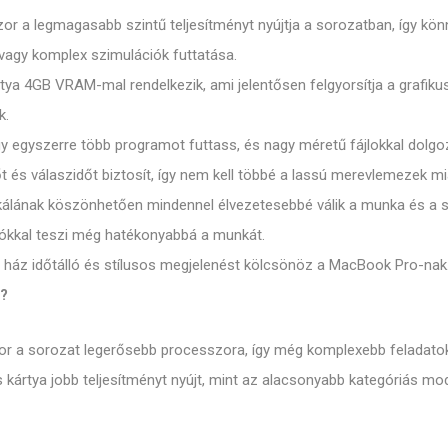
r a legmagasabb szintű teljesítményt nyújtja a sorozatban, így kön
vagy komplex szimulációk futtatása.
ya 4GB VRAM-mal rendelkezik, ami jelentősen felgyorsítja a grafikus
k.
y egyszerre több programot futtass, és nagy méretű fájlokkal dol
 és válaszidőt biztosít, így nem kell többé a lassú merevlemezek m
nskálának köszönhetően mindennel élvezetesebbé válik a munka és a 
ókkal teszi még hatékonyabbá a munkát.
 ház időtálló és stílusos megjelenést kölcsönöz a MacBook Pro-nak
l?
 a sorozat legerősebb processzora, így még komplexebb feladatoka
kártya jobb teljesítményt nyújt, mint az alacsonyabb kategóriás mode