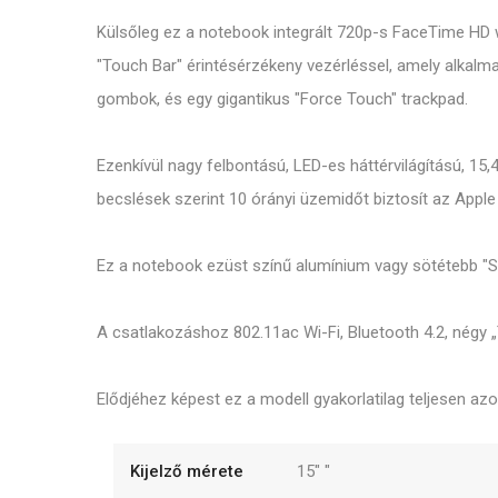
Külsőleg ez a notebook integrált 720p-s FaceTime HD we
"Touch Bar" érintésérzékeny vezérléssel, amely alkal
gombok, és egy gigantikus "Force Touch" trackpad.
Ezenkívül nagy felbontású, LED-es háttérvilágítású, 15,4
becslések szerint 10 órányi üzemidőt biztosít az Appl
Ez a notebook ezüst színű alumínium vagy sötétebb "Sp
A csatlakozáshoz 802.11ac Wi-Fi, Bluetooth 4.2, négy 
Elődjéhez képest ez a modell gyakorlatilag teljesen azo
Kijelző mérete
15"
"