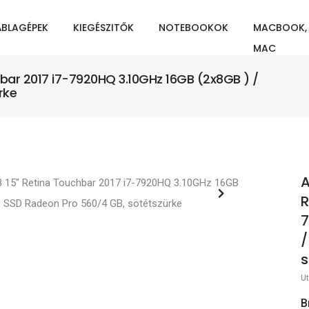
ÁBLAGÉPEK
KIEGÉSZITŐK
NOTEBOOKOK
MACBOOK,
MAC
hbar 2017 i7-7920HQ 3.10GHz 16GB (2x8GB ) /
rke
A
R
7
/
s
Ut
B