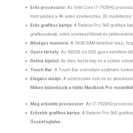
Erős processzor:
Az Intel Core i7-7920HQ processzo
mint például a 4K videó szerkesztés, 3D modellezés 
Erős grafikus kártya:
A Radeon Pro 560 grafikus kárt
grafikusoknak, videó szerkesztőknek és játékosokna
Bőséges memória:
A 16GB RAM lehetővé teszi, hog
Gyors tárhely:
Az 500GB-os SSD gyors betöltési időt
Retina kijelző:
Az éles, tiszta kép és a széles szí
Touch Bar:
A Touch Bar személyre szabható funkci
Elegáns dizájn:
A sötétszürke szín és az alumínium
Miben különbözik a többi MacBook Pro modelltő
Még erősebb processzor:
Az i7-7920HQ processzor
Erősebb grafikus kártya:
A Radeon Pro 560 grafikus 
Összefoglalva: