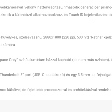
bkamerával, vékony, háttérvilágítású, "második generációs" pillangós
mazkodik a különböző alkalmazásokhoz, és Touch ID bejelentkezési t
 hüvelykes, szélesvásznú, 2880x1800 (220 ppi, 500 nit) "Retina" kijel
e számára.
ace Grey" színű alumínium házzal kapható (de nem más színben), és 
„Thunderbolt 3” port (USB-C csatlakozó) és egy 3,5 mm-es fejhallgat
nos külsővel, de fejlettebb processzorral és architektúrával rendelkez