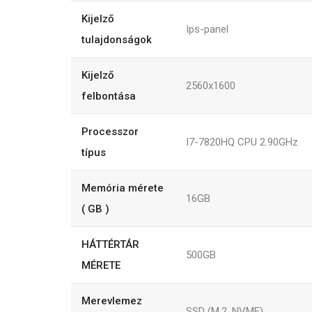
Kijelző
Ips-panel
tulajdonságok
Kijelző
2560x1600
felbontása
Processzor
I7-7820HQ CPU 2.90GHz
típus
Memória mérete
16GB
( GB )
HÁTTÉRTÁR
500GB
MÉRETE
Merevlemez
SSD (M.2, NVME)