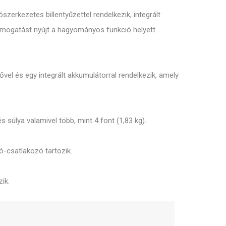
zerkezetes billentyűzettel rendelkezik, integrált
ámogatást nyújt a hagyományos funkció helyett.
zővel és egy integrált akkumulátorral rendelkezik, amely
súlya valamivel több, mint 4 font (1,83 kg).
ó-csatlakozó tartozik.
ik.