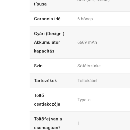
típusa
Garancia idő
6
hónap
Gyári (Design )
Akkumulátor
6669
mAh
kapacitás
Szín
Sötétszürke
Tartozékok
Töltökábel
Töltő
Type-c
csatlakozója
Töltőfej van a
1
csomagban?