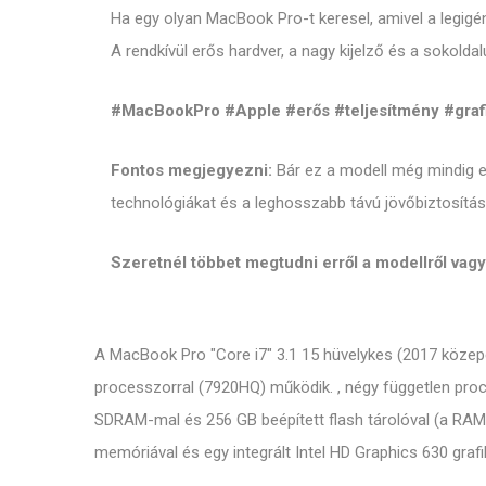
Ha egy olyan MacBook Pro-t keresel, amivel a legigé
A rendkívül erős hardver, a nagy kijelző és a sokold
#MacBookPro #Apple #erős #teljesítmény #graf
Fontos megjegyezni:
Bár ez a modell még mindig e
technológiákat és a leghosszabb távú jövőbiztosítá
Szeretnél többet megtudni erről a modellről va
A MacBook Pro "Core i7" 3.1 15 hüvelykes (2017 közepén
processzorral (7920HQ) működik. , négy független proc
SDRAM-mal és 256 GB beépített flash tárolóval (a RAM 
memóriával és egy integrált Intel HD Graphics 630 gra