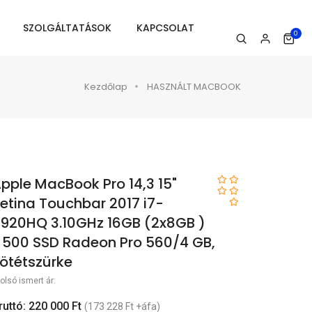
SZOLGÁLTATÁSOK
KAPCSOLAT
0
Kezdőlap
HASZNÁLT MACBOOK
pple MacBook Pro 14,3 15"
etina Touchbar 2017 i7-
920HQ 3.10GHz 16GB (2x8GB )
 500 SSD Radeon Pro 560/4 GB,
ötétszürke
olsó ismert ár:
ruttó: 220 000 Ft
(173 228 Ft +áfa)