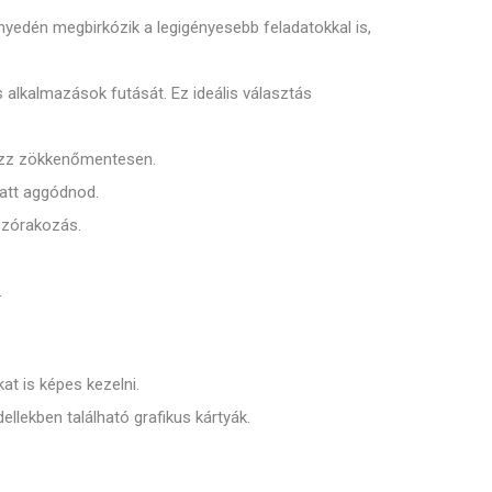
nyedén megbirkózik a legigényesebb feladatokkal is,
 alkalmazások futását. Ez ideális választás
gozz zökkenőmentesen.
iatt aggódnod.
szórakozás.
.
t is képes kezelni.
llekben található grafikus kártyák.