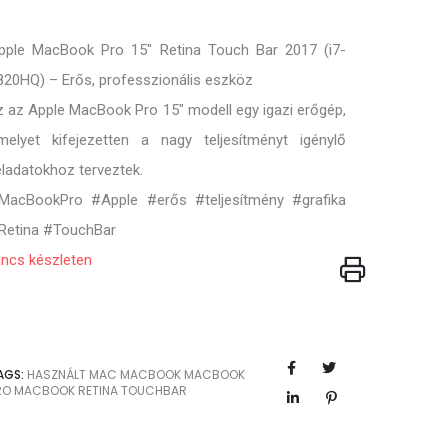
pple MacBook Pro 15" Retina Touch Bar 2017 (i7-
820HQ) – Erős, professzionális eszköz
z az Apple MacBook Pro 15" modell egy igazi erőgép,
melyet kifejezetten a nagy teljesítményt igénylő
eladatokhoz terveztek.
MacBookPro #Apple #erős #teljesítmény #grafika
Retina #TouchBar
incs készleten
AGS:
HASZNÁLT MAC
MACBOOK
MACBOOK
RO
MACBOOK RETINA
TOUCHBAR