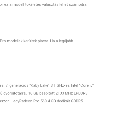
or ez a modell tökéletes választás lehet számodra.
o modellek kerültek piacra. Ha a legújabb
s, 7. generációs "Kaby Lake" 3.1 GHz-es Intel "Core i7"
tű gyorsítótárral, 16 GB beépített 2133 MHz LPDDR3
cesszor – egyRadeon Pro 560 4 GB dedikált GDDR5