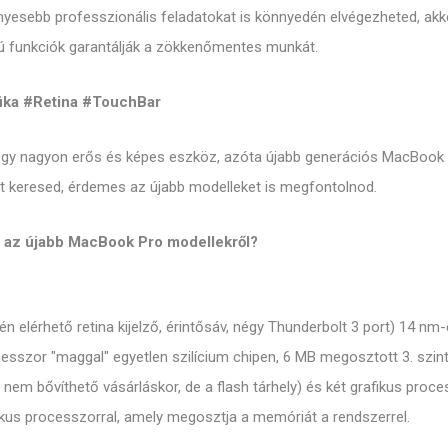
nyesebb professzionális feladatokat is könnyedén elvégezheted, akk
alú funkciók garantálják a zökkenőmentes munkát.
ika #Retina #TouchBar
gy nagyon erős és képes eszköz, azóta újabb generációs MacBook Pr
st keresed, érdemes az újabb modelleket is megfontolnod.
gy az újabb MacBook Pro modellekről?
 elérhető retina kijelző, érintősáv, négy Thunderbolt 3 port) 14 nm-e
esszor "maggal" egyetlen szilícium chipen, 6 MB megosztott 3. szin
nem bővíthető vásárláskor, de a flash tárhely) és két grafikus pro
fikus processzorral, amely megosztja a memóriát a rendszerrel.