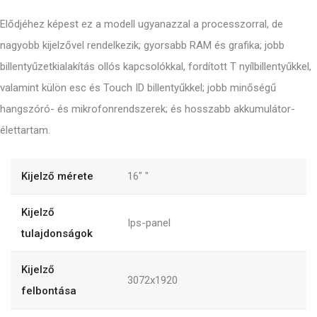
Elődjéhez képest ez a modell ugyanazzal a processzorral, de
nagyobb kijelzővel rendelkezik; gyorsabb RAM és grafika; jobb
billentyűzetkialakítás ollós kapcsolókkal, fordított T nyílbillentyűkkel,
valamint külön esc és Touch ID billentyűkkel; jobb minőségű
hangszóró- és mikrofonrendszerek; és hosszabb akkumulátor-
élettartam.
Kijelző mérete
16"
"
Kijelző
Ips-panel
tulajdonságok
Kijelző
3072x1920
felbontása