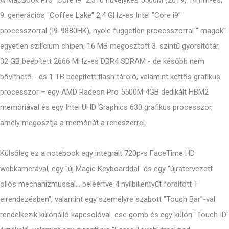
A MacBook Pro "Core i9" 2.316 hüvelykes 5500M (2019) 14 nm-es,
9. generációs "Coffee Lake" 2,4 GHz-es Intel "Core i9"
processzorral (I9-9880HK), nyolc független processzorral " magok"
egyetlen szilícium chipen, 16 MB megosztott 3. szintű gyorsítótár,
32 GB beépített 2666 MHz-es DDR4 SDRAM - de később nem
bővíthető - és 1 TB beépített flash tároló, valamint kettős grafikus
processzor – egy AMD Radeon Pro 5500M 4GB dedikált HBM2
memóriával és egy Intel UHD Graphics 630 grafikus processzor,
amely megosztja a memóriát a rendszerrel.
Külsőleg ez a notebook egy integrált 720p-s FaceTime HD
webkamerával, egy "új Magic Keyboarddal" és egy "újratervezett
ollós mechanizmussal... beleértve 4 nyílbillentyűt fordított T
elrendezésben", valamint egy személyre szabott "Touch Bar"-val
rendelkezik különálló kapcsolóval. esc gomb és egy külön "Touch ID"