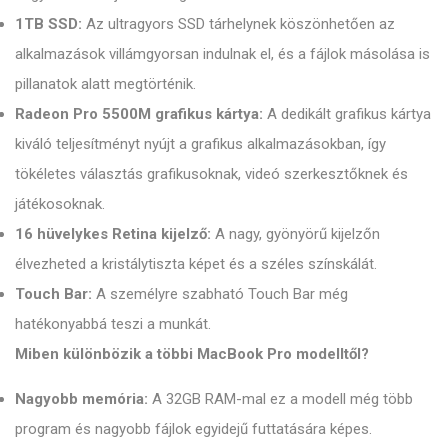
1TB SSD:
Az ultragyors SSD tárhelynek köszönhetően az
alkalmazások villámgyorsan indulnak el, és a fájlok másolása is
pillanatok alatt megtörténik.
Radeon Pro 5500M grafikus kártya:
A dedikált grafikus kártya
kiváló teljesítményt nyújt a grafikus alkalmazásokban, így
tökéletes választás grafikusoknak, videó szerkesztőknek és
játékosoknak.
16 hüvelykes Retina kijelző:
A nagy, gyönyörű kijelzőn
élvezheted a kristálytiszta képet és a széles színskálát.
Touch Bar:
A személyre szabható Touch Bar még
hatékonyabbá teszi a munkát.
Miben különbözik a többi MacBook Pro modelltől?
Nagyobb memória:
A 32GB RAM-mal ez a modell még több
program és nagyobb fájlok egyidejű futtatására képes.