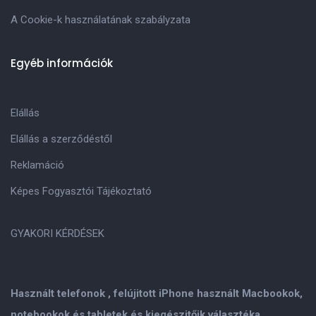
A Cookie-k használatának szabályzata
Egyéb információk
Elállás
Elállás a szerződéstől
Reklamáció
Képes Fogyasztói Tájékoztató
GYAKORI KÉRDÉSEK
Használt telefonok , felújitott iPhone használt Macbookok,
notebookok és tabletek és kiegészitőik választéka.