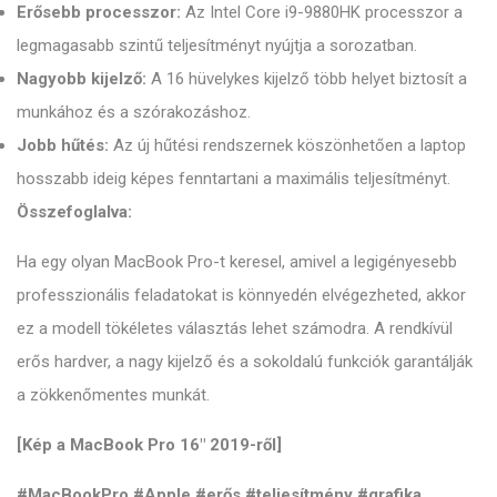
Erősebb processzor:
Az Intel Core i9-9880HK processzor a
legmagasabb szintű teljesítményt nyújtja a sorozatban.
Nagyobb kijelző:
A 16 hüvelykes kijelző több helyet biztosít a
munkához és a szórakozáshoz.
Jobb hűtés:
Az új hűtési rendszernek köszönhetően a laptop
hosszabb ideig képes fenntartani a maximális teljesítményt.
Összefoglalva:
Ha egy olyan MacBook Pro-t keresel, amivel a legigényesebb
professzionális feladatokat is könnyedén elvégezheted, akkor
ez a modell tökéletes választás lehet számodra. A rendkívül
erős hardver, a nagy kijelző és a sokoldalú funkciók garantálják
a zökkenőmentes munkát.
[Kép a MacBook Pro 16" 2019-ről]
#MacBookPro #Apple #erős #teljesítmény #grafika