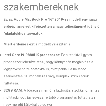
szakembereknek
Ez az Apple MacBook Pro 16" 2019-es modell egy igazi
erőgép, amelyet kifejezetten a nagy teljesítményt igénylő
feladatokhoz terveztek.
Miért érdemes ezt a modellt választani?
Intel Core i9-9880HK processzor:
Ez a rendkívül gyors
processzor lehetővé teszi, hogy könnyedén megbirkózz a
legigényesebb feladatokkal is, mint például a 8K videó
szerkesztés, 3D modellezés vagy komplex szimulációk
futtatása.
32GB RAM:
A bőséges memória biztosítja a zökkenőmentes
multitaskingot, így egyszerre több programot is futtathatsz
nagy méretű fájlokkal dolgozva.