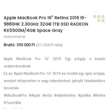
Apple MacBook Pro 16" Retina 2019 i9-
9880HK 2.30GHz 32GB 1TB SSD RADEON
RX5500M/4GB Space Gray
Utolsó ismert ár:
Bruttó: 395 000 Ft
(311 024 Ft +áfa)
Apple MacBook Pro 16" 2019: Egy erőgép a kreatív
szakembereknek
Ez az Apple MacBook Pro 16" 2019-es modell egy igazi erőgép,
amelyet kifejezetten a nagy teljesítményt igénylő feladatokhoz
terveztek.
#MacBookPro #Apple #erős #teljesítmény #grafika #Retina
#TouchBar