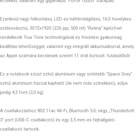
érzékelő, valamint egy gigantikus "Force Touch" trackpad.
Ezenkívül nagy felbontású, LED-es háttérvilágítású, 16,0 hüvelykes
szélesvásznú, 3072x1920 (226 ppi, 500 nit) "Retina" kijelzővel
rendelkezik True Tone technológiával és frissítési gyakoriság
beállítási lehetőséggel, valamint egy integrált akkumulátorral, amely
az Apple számára becslések szerint 11 órát biztosít. futásidőből.
Ez a notebook ezüst színű alumínium vagy sötétebb "Space Grey"
színű alumínium házzal kapható (de nem más színekben), súlya
pedig 4,3 font (2,0 kg).
A csatlakozáshoz 802.11ac Wi-Fi, Bluetooth 5.0, négy „Thunderbolt
3” port (USB-C csatlakozó) és egy 3,5 mm-es fejhallgató-
csatlakozó tartozik.