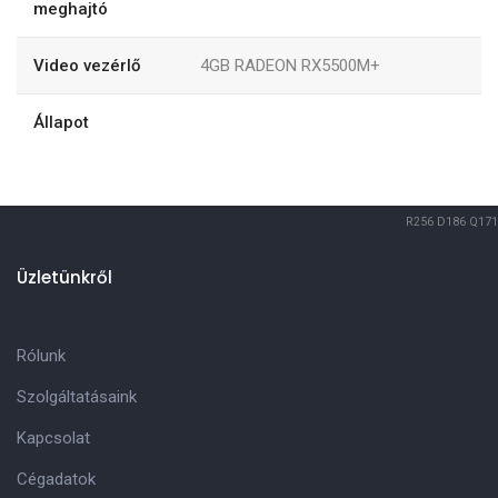
meghajtó
Video vezérlő
4GB RADEON RX5500M+
Állapot
R256
D186
Q171
Üzletünkről
Rólunk
Szolgáltatásaink
Kapcsolat
Cégadatok