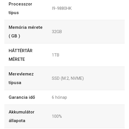
Processzor
I9-9880HK
típus
Memória mérete
32GB
( GB )
HÁTTÉRTÁR
1TB
MÉRETE
Merevlemez
SSD (M.2, NVME)
típusa
Garancia idő
6
hónap
Akkumulátor
100%
állapota