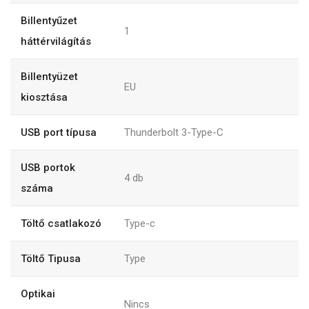
Billentyűzet
1
háttérvilágítás
Billentyüzet
EU
kiosztása
USB port típusa
Thunderbolt 3-Type-C
USB portok
4
db
száma
Töltő csatlakozó
Type-c
Töltő Tipusa
Type
Optikai
Nincs