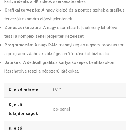
kártya ideális a 4K videók szerkesztéséhez.
Grafikai tervezés:
A nagy kijelző és a pontos színek a grafikus
tervezők számára előnyt jelentenek.
Zeneszerkesztés:
A nagy számítási teljesítmény lehetővé
teszi a komplex zenei projektek kezelését.
Programozás:
A nagy RAM mennyiség és a gyors processzor
a programozáshoz szükséges erőforrásokat biztosítja.
Játékok:
A dedikált grafikus kártya közepes beállításokon
játszhatóvá teszi a népszerű játékokat.
Kijelző mérete
16"
"
Kijelző
Ips-panel
tulajdonságok
Kijelző