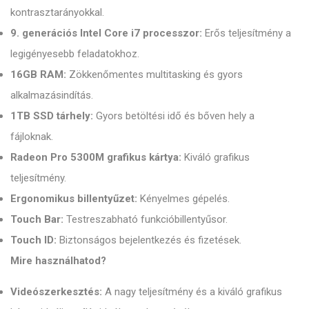
kontrasztarányokkal.
9. generációs Intel Core i7 processzor:
Erős teljesítmény a
legigényesebb feladatokhoz.
16GB RAM:
Zökkenőmentes multitasking és gyors
alkalmazásindítás.
1TB SSD tárhely:
Gyors betöltési idő és bőven hely a
fájloknak.
Radeon Pro 5300M grafikus kártya:
Kiváló grafikus
teljesítmény.
Ergonomikus billentyűzet:
Kényelmes gépelés.
Touch Bar:
Testreszabható funkcióbillentyűsor.
Touch ID:
Biztonságos bejelentkezés és fizetések.
Mire használhatod?
Videószerkesztés:
A nagy teljesítmény és a kiváló grafikus