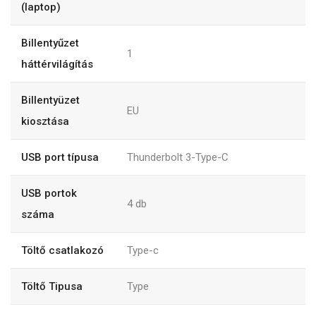
(laptop)
Billentyűzet
1
háttérvilágítás
Billentyüzet
EU
kiosztása
USB port típusa
Thunderbolt 3-Type-C
USB portok
4
db
száma
Töltő csatlakozó
Type-c
Töltő Tipusa
Type