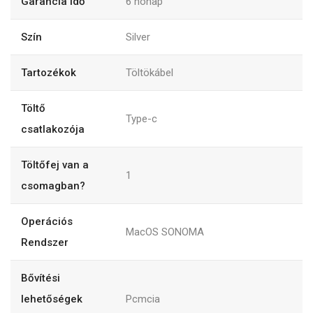
Garancia idő
6
hónap
Szín
Silver
Tartozékok
Töltökábel
Töltő
Type-c
csatlakozója
Töltőfej van a
1
csomagban?
Operációs
MacOS SONOMA
Rendszer
Bővítési
lehetőségek
Pcmcia