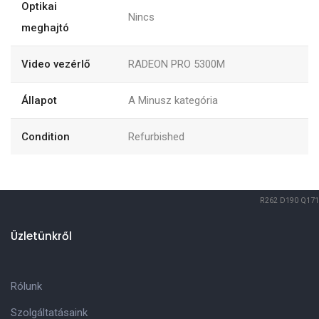
Optikai
Nincs
meghajtó
Video vezérlő
RADEON PRO 5300M
Állapot
A Minusz kategória
Condition
Refurbished
R262
D190
Q171
Üzletünkről
Rólunk
Szolgáltatásaink