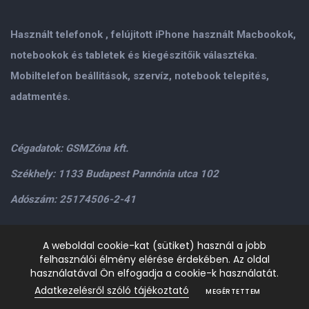
Használt telefonok , felújitott iPhone használt Macbookok,
notebookok és tabletek és kiegészitőik választéka.
Mobiltelefon beállitások, szervíz, notebook telepités,
adatmentés.
Cégadatok: GSMZóna kft.
Székhely: 1133 Budapest Pannónia utca 102
Adószám: 25174506-2-41
Személyes átvétel: GSMZóna kft. 1134.Bp. Váci út 9-15
A weboldal cookie-kat (sütiket) használ a jobb
felhasználói élmény elérése érdekében. Az oldal
H-P: 9.00-17.00,Szo: 9.00-13.00
+36205534995
+36209906363
használatával Ön elfogadja a cookie-k használatát.
/>email:
info@gsmzona.hu
gsmzonakft@gmail.com
Adatkezelésről szóló tájékoztató
MEGÉRTETTEM