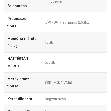
3072x1920
felbontása
Processzor
I7-9750H hatmagos 2.6Ghz
típus
Memória mérete
16GB
( GB )
HÁTTÉRTÁR
500GB
MÉRETE
Merevlemez
SSD (M.2, NVME)
típusa
Keret állapota
Nagyon szép