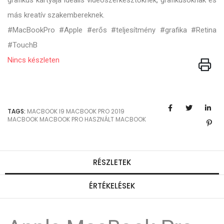
grafikus kártyája ideális videószerkesztőknek, grafikusoknak és
más kreatív szakembereknek.
#MacBookPro #Apple #erős #teljesítmény #grafika #Retina
#TouchB
Nincs készleten
TAGS:
MACBOOK I9
MACBOOK PRO 2019
MACBOOK
MACBOOK PRO
HASZNÁLT MACBOOK
RÉSZLETEK
ÉRTÉKELÉSEK