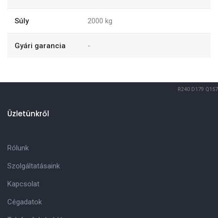
Súly
2000
kg
Gyári garancia
-
R240
D179
Q157
Üzletünkről
Rólunk
Szolgáltatásaink
Kapcsolat
Cégadatok