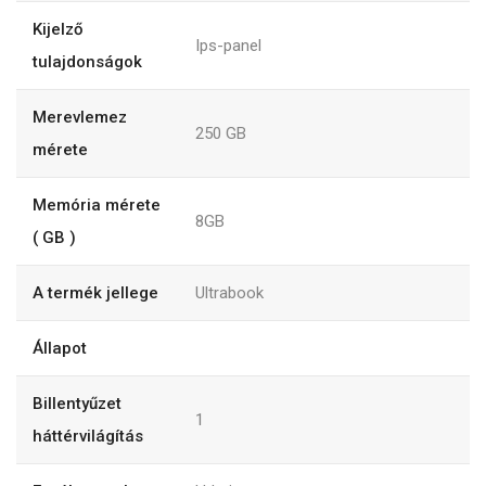
Kijelző
Ips-panel
tulajdonságok
Merevlemez
250
GB
mérete
Memória mérete
8GB
( GB )
A termék jellege
Ultrabook
Állapot
Billentyűzet
1
háttérvilágítás