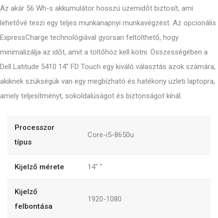
Az akár 56 Wh-s akkumulátor hosszú üzemidőt biztosít, ami
lehetővé teszi egy teljes munkanapnyi munkavégzést. Az opcionális
ExpressCharge technológiával gyorsan feltölthető, hogy
minimalizálja az időt, amit a töltőhöz kell kötni. Összességében a
Dell Latitude 5410 14" FD Touch egy kiváló választás azok számára,
akiknek szükségük van egy megbízható és hatékony üzleti laptopra,
amely teljesítményt, sokoldalúságot és biztonságot kínál.
Processzor
Core-i5-8650u
típus
Kijelző mérete
14"
"
Kijelző
1920-1080
felbontása