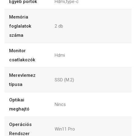
Egyéb portok
Hdmi,type-c
Memória
foglalatok
2
db
száma
Monitor
Hdmi
csatlakozók
Merevlemez
SSD (M.2)
típusa
Optikai
Nincs
meghajtó
Operációs
Win11 Pro
Rendszer