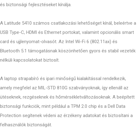
és biztonsági fejlesztéseket kínálja.
A Latitude 5410 számos csatlakozási lehetőséget kínál, beleértve a
USB Type-C, HDMI és Ethernet portokat, valamint opcionális smart
card és ujjlenyomat-olvasót. Az Intel Wi-Fi 6 (802.11ax) és
Bluetooth 5.1 támogatásnak köszönhetően gyors és stabil vezeték
nélküli kapcsolatokat biztosít.
A laptop strapabíró és ipari minőségű kialakítással rendelkezik,
amely megfelel az MIL-STD 810G szabványoknak, így ellenáll az
ütéseknek, rezgéseknek és hőmérsékletváltozásoknak. A beépített
biztonsági funkciók, mint például a TPM 2.0 chip és a Dell Data
Protection segítenek védeni az érzékeny adatokat és biztosítani a
felhasználók biztonságát.