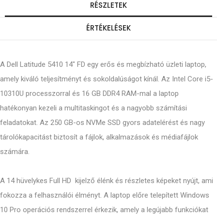
RÉSZLETEK
ÉRTÉKELÉSEK
A Dell Latitude 5410 14" FD egy erős és megbízható üzleti laptop,
amely kiváló teljesítményt és sokoldalúságot kínál. Az Intel Core i5-
10310U processzorral és 16 GB DDR4 RAM-mal a laptop
hatékonyan kezeli a multitaskingot és a nagyobb számítási
feladatokat. Az 250 GB-os NVMe SSD gyors adatelérést és nagy
tárolókapacitást biztosít a fájlok, alkalmazások és médiafájlok
számára.
A 14 hüvelykes Full HD kijelző élénk és részletes képeket nyújt, ami
fokozza a felhasználói élményt. A laptop előre telepített Windows
10 Pro operációs rendszerrel érkezik, amely a legújabb funkciókat