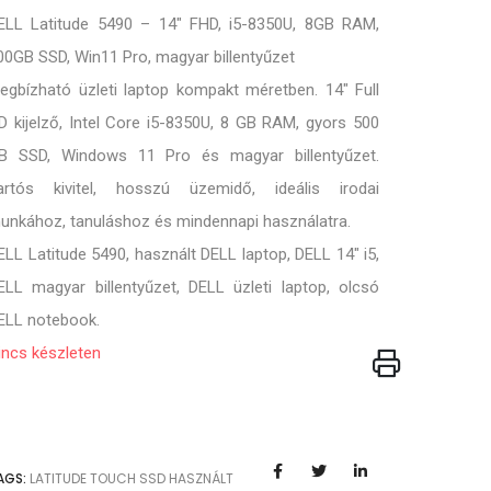
ELL Latitude 5490 – 14" FHD, i5-8350U, 8GB RAM,
00GB SSD, Win11 Pro, magyar billentyűzet
egbízható üzleti laptop kompakt méretben. 14" Full
D kijelző, Intel Core i5-8350U, 8 GB RAM, gyors 500
B SSD, Windows 11 Pro és magyar billentyűzet.
artós kivitel, hosszú üzemidő, ideális irodai
unkához, tanuláshoz és mindennapi használatra.
ELL Latitude 5490, használt DELL laptop, DELL 14" i5,
ELL magyar billentyűzet, DELL üzleti laptop, olcsó
ELL notebook.
incs készleten
AGS:
LATITUDE
TOUCH
SSD
HASZNÁLT