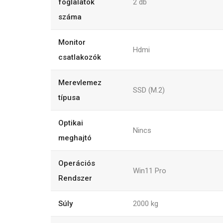
foglalatok
2
db
száma
Monitor
Hdmi
csatlakozók
Merevlemez
SSD (M.2)
típusa
Optikai
Nincs
meghajtó
Operációs
Win11 Pro
Rendszer
Súly
2000
kg