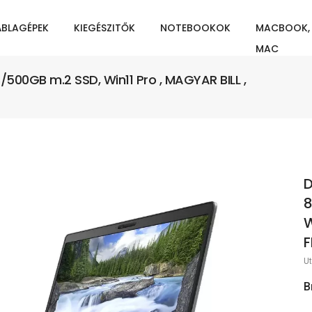
ÁBLAGÉPEK
KIEGÉSZITŐK
NOTEBOOKOK
MACBOOK,
MAC
/500GB m.2 SSD, Win11 Pro , MAGYAR BILL ,
D
8
W
F
Ut
B