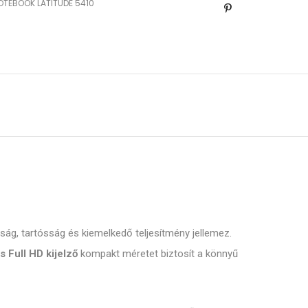
OTEBOOK
LATITUDE 5410
ság, tartósság és kiemelkedő teljesítmény jellemez.
 Full HD kijelző
kompakt méretet biztosít a könnyű