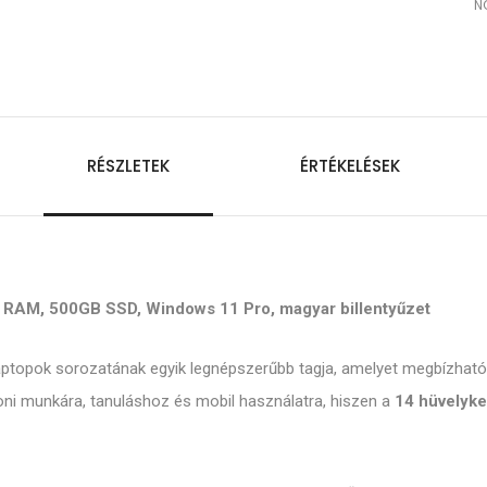
N
RÉSZLETEK
ÉRTÉKELÉSEK
B RAM, 500GB SSD, Windows 11 Pro, magyar billentyűzet
i laptopok sorozatának egyik legnépszerűbb tagja, amelyet megbízható
thoni munkára, tanuláshoz és mobil használatra, hiszen a
14 hüvelykes