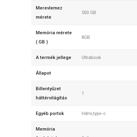
Merevlemez
500
GB
mérete
Memória mérete
8GB
( GB )
A termék jellege
Ultrabook
Állapot
Billentyűzet
1
háttérvilágítás
Egyéb portok
Hdmi,type-c
Memória