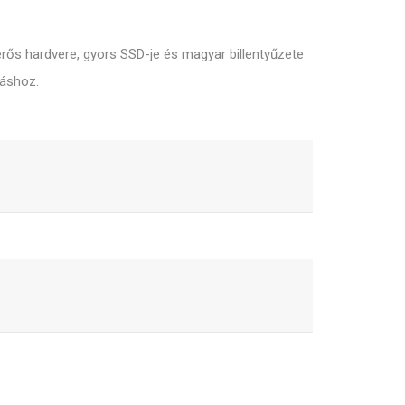
erős hardvere, gyors SSD-je és magyar billentyűzete
láshoz.