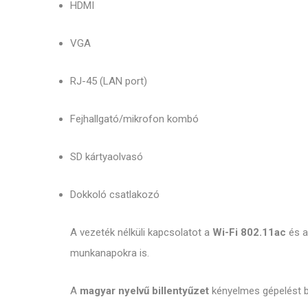
HDMI
VGA
RJ-45 (LAN port)
Fejhallgató/mikrofon kombó
SD kártyaolvasó
Dokkoló csatlakozó
A vezeték nélküli kapcsolatot a
Wi-Fi 802.11ac
és 
munkanapokra is.
A
magyar nyelvű billentyűzet
kényelmes gépelést bi