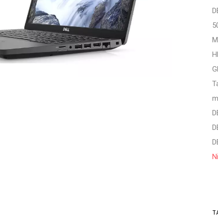
D
5
M
H
G
T
m
D
D
D
N
T