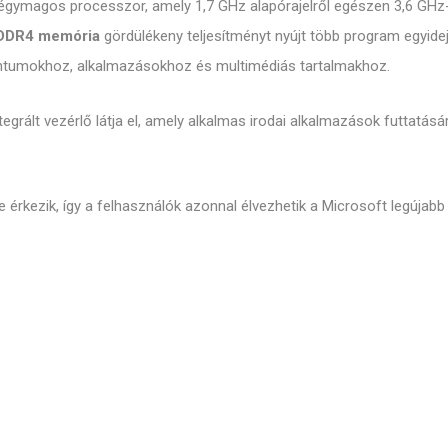
égymagos processzor, amely 1,7 GHz alapórajelről egészen 3,6 GHz-
DDR4 memória
gördülékeny teljesítményt nyújt több program egyide
mentumokhoz, alkalmazásokhoz és multimédiás tartalmakhoz.
tegrált vezérlő látja el, amely alkalmas irodai alkalmazások futtatásá
e érkezik, így a felhasználók azonnal élvezhetik a Microsoft legújabb