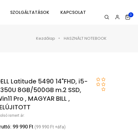
SZOLGÁLTATÁSOK
KAPCSOLAT
0
Kezdőlap
HASZNÁLT NOTEBOOK
ELL Latitude 5490 14"FHD, i5-
350U 8GB/500GB m.2 SSD,
in11 Pro , MAGYAR BILL ,
ELÚJITOTT
olsó ismert ár:
ruttó: 99 990 Ft
(99 990 Ft +áfa)