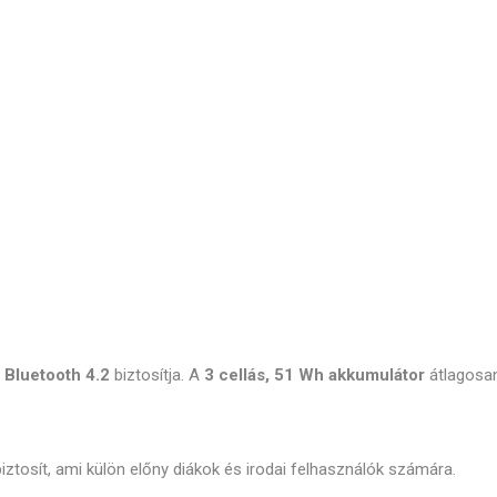
a
Bluetooth 4.2
biztosítja. A
3 cellás, 51 Wh akkumulátor
átlagosan
ztosít, ami külön előny diákok és irodai felhasználók számára.