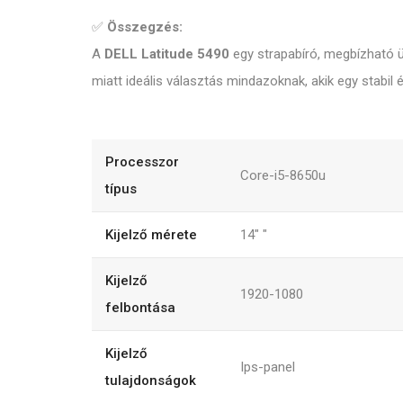
✅
Összegzés:
A
DELL Latitude 5490
egy strapabíró, megbízható üz
miatt ideális választás mindazoknak, akik egy stab
Processzor
Core-i5-8650u
típus
Kijelző mérete
14"
"
Kijelző
1920-1080
felbontása
Kijelző
Ips-panel
tulajdonságok