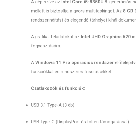
A gép szíve az
Intel Core i5-8350U
8. generációs n
mellett is biztosítja a gyors multitaskingot. Az
8 GB 
rendszerindítást és elegendő tárhelyet kínál doku
A grafikai feladatokat az
Intel UHD Graphics 620
in
fogyasztására.
A
Windows 11 Pro operációs rendszer
előtelepítv
funkciókkal és rendszeres frissítésekkel.
Csatlakozók és funkciók:
USB 3.1 Type-A (3 db)
USB Type-C (DisplayPort és töltés támogatással)