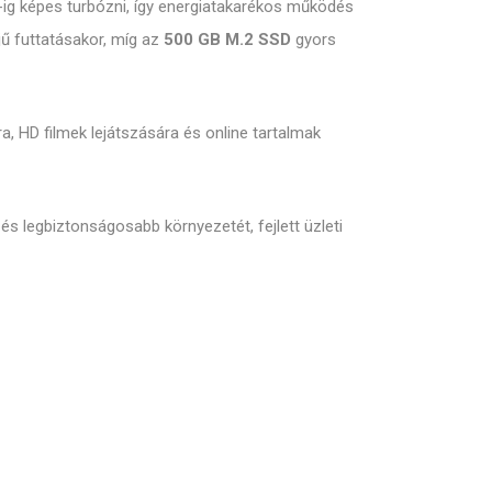
ig képes turbózni, így energiatakarékos működés
jű futtatásakor, míg az
500 GB M.2 SSD
gyors
ra, HD filmek lejátszására és online tartalmak
 és legbiztonságosabb környezetét, fejlett üzleti