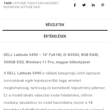
TAGS:
LATITUDE
TOUCH
SSD
HASZNÁLT
NOTEBOOK
LATITUDE 5410
RÉSZLETEK
ÉRTÉKELÉSEK
DELL Latitude 5490 – 14" Full HD, i5-8350U, 8GB RAM,
500GB SSD, Windows 11 Pro, magyar billentyűzet
A
DELL Latitude 5490
a vállalati kategóriájú üzleti laptopok
sorozatának egyik legnépszerűbb tagja, amelyet
megbízhatóság, tartósság és kiemelkedő teljesítmény jellemez.
Ez a modell ideális választás irodai feladatokra, otthoni
munkára, tanuláshoz és mobil használatra, hiszen a
14