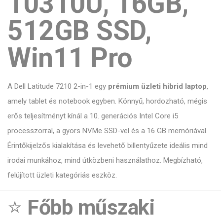
10310U, 16GB,
512GB SSD,
Win11 Pro
A Dell Latitude 7210 2-in-1 egy
prémium üzleti hibrid laptop
,
amely tablet és notebook egyben. Könnyű, hordozható, mégis
erős teljesítményt kínál a 10. generációs Intel Core i5
processzorral, a gyors NVMe SSD-vel és a 16 GB memóriával.
Érintőkijelzős kialakítása és levehető billentyűzete ideális mind
irodai munkához, mind útközbeni használathoz. Megbízható,
felújított üzleti kategóriás eszköz.
⭐
Főbb műszaki