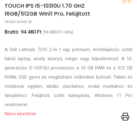
TOUCH IPS I5-10310U 1.70 GHZ
16GB/512GB Win11 Pro, Felújitott
Utolsó ismert ár:
Bruttó: 94 480 Ft
(94 480 Ft +áfa)
A Dell Latitude 7210 2-in-1 egy prémium, érintőkijelzős üzleti
hibrid laptop, amely könnyű, mégis nagy teljesítményű. A 10.
generációs i5-10310U processzor, a 16 GB RAM és a 512 GB
NVMe SSD gyors és megbízható működést biztosít. Tablet és
notebook egyben, ideális utazáshoz, irodai munkához és
tanuláshoz. Felújított, üzleti kategóriás, Windows 11 Pro
rendszerrel.
Nincs készleten