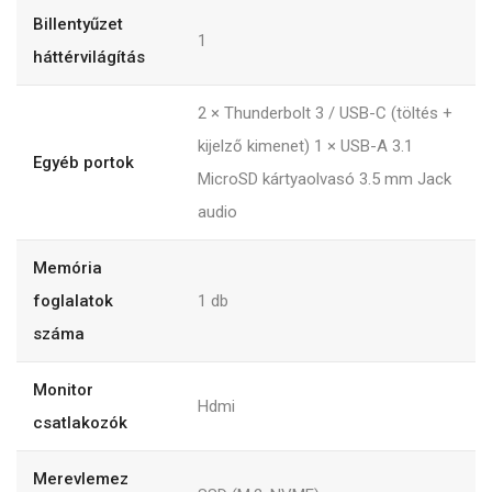
Billentyűzet
1
háttérvilágítás
2 × Thunderbolt 3 / USB-C (töltés +
kijelző kimenet) 1 × USB-A 3.1
Egyéb portok
MicroSD kártyaolvasó 3.5 mm Jack
audio
Memória
foglalatok
1
db
száma
Monitor
Hdmi
csatlakozók
Merevlemez