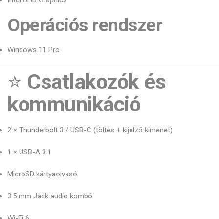
Intel UHD Graphics
Operációs rendszer
Windows 11 Pro
⭐
Csatlakozók és
kommunikáció
2 × Thunderbolt 3 / USB-C (töltés + kijelző kimenet)
1 × USB-A 3.1
MicroSD kártyaolvasó
3.5 mm Jack audio kombó
Wi-Fi 6