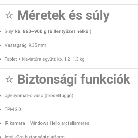
⭐
Méretek és súly
Súly:
kb. 860–900 g (billentyűzet nélkül)
Vastagság: 9.35 mm
Tablet + klaviatúra együtt: kb. 1.2–1.3 kg
⭐
Biztonsági funkciók
Ujjlenyomat-olvasó (modellfüggő)
TPM 2.0
IR kamera – Windows Hello arcfelismerés
Intel vPro biztonsági platform