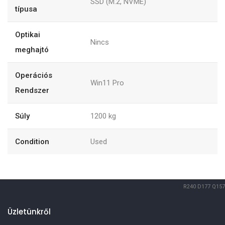
SSD (M.2, NVME)
típusa
Optikai
Nincs
meghajtó
Operációs
Win11 Pro
Rendszer
Súly
1200
kg
Condition
Used
R240
D177
Q157
Üzletünkről