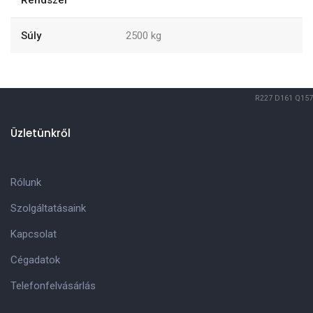
Rendszer
Súly
2500
kg
R227
D161
Q157
Üzletünkről
Rólunk
Szolgáltatásaink
Kapcsolat
Cégadatok
Telefonfelvásárlás