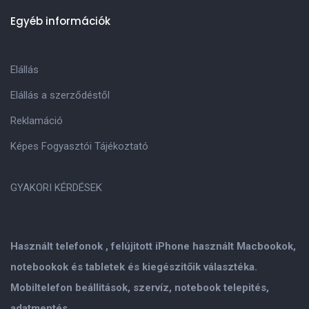
Egyéb információk
Elállás
Elállás a szerződéstől
Reklamáció
Képes Fogyasztói Tájékoztató
GYAKORI KÉRDÉSEK
Használt telefonok , felújitott iPhone használt Macbookok,
notebookok és tabletek és kiegészitőik választéka.
Mobiltelefon beállitások, szervíz, notebook telepités,
adatmentés.