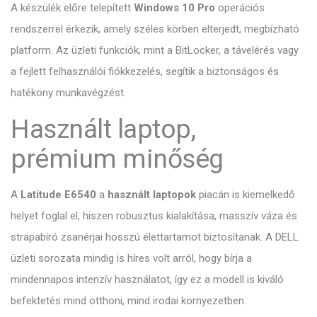
A készülék előre telepített
Windows 10 Pro
operációs
rendszerrel érkezik, amely széles körben elterjedt, megbízható
platform. Az üzleti funkciók, mint a BitLocker, a távelérés vagy
a fejlett felhasználói fiókkezelés, segítik a biztonságos és
hatékony munkavégzést.
Használt laptop,
prémium minőség
A
Latitude E6540
a
használt laptopok
piacán is kiemelkedő
helyet foglal el, hiszen robusztus kialakítása, masszív váza és
strapabíró zsanérjai hosszú élettartamot biztosítanak. A DELL
üzleti sorozata mindig is híres volt arról, hogy bírja a
mindennapos intenzív használatot, így ez a modell is kiváló
befektetés mind otthoni, mind irodai környezetben.