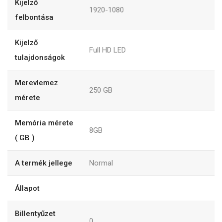
Kijelző
1920-1080
felbontása
Kijelző
Full HD LED
tulajdonságok
Merevlemez
250
GB
mérete
Memória mérete
8GB
( GB )
A termék jellege
Normal
Állapot
Billentyűzet
0