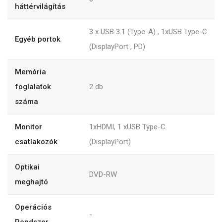
háttérvilágítás
3 x USB 3.1 (Type-A) , 1xUSB Type-C
Egyéb portok
(DisplayPort , PD)
Memória
foglalatok
2
db
száma
Monitor
1xHDMI, 1 xUSB Type-C
csatlakozók
(DisplayPort)
Optikai
DVD-RW
meghajtó
Operációs
-