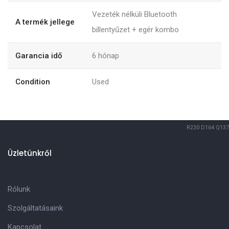
Vezeték nélküli Bluetooth
A termék jellege
billentyűzet + egér kombo
Garancia idő
6
hónap
Condition
Used
R230
D164
Q137
Üzletünkről
Rólunk
Szolgáltatásaink
Kapcsolat