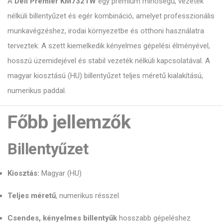
A
Dell Premier KM7321W
egy prémium minőségű, vezeték
nélküli billentyűzet és egér kombináció, amelyet professzionális
munkavégzéshez, irodai környezetbe és otthoni használatra
terveztek. A szett kiemelkedik kényelmes gépelési élményével,
hosszú üzemidejével és stabil vezeték nélküli kapcsolatával. A
magyar kiosztású (HU) billentyűzet teljes méretű kialakítású,
numerikus paddal.
Főbb jellemzők
Billentyűzet
Kiosztás:
Magyar (HU)
Teljes méretű
, numerikus résszel
Csendes, kényelmes billentyűk
hosszabb gépeléshez