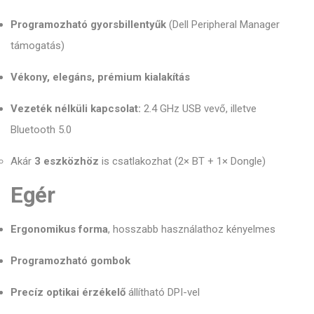
Programozható gyorsbillentyűk
(Dell Peripheral Manager
támogatás)
Vékony, elegáns, prémium kialakítás
Vezeték nélküli kapcsolat:
2.4 GHz USB vevő, illetve
Bluetooth 5.0
Akár
3 eszközhöz
is csatlakozhat (2× BT + 1× Dongle)
Egér
Ergonomikus forma
, hosszabb használathoz kényelmes
Programozható gombok
Precíz optikai érzékelő
állítható DPI-vel