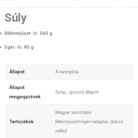
Súly
Billentyűzet:
kb.
560 g
Egér:
kb.
85 g
Állapot
A kategória
Állapot
Szép , újszerű állapot
megjegyzések
Magyar kiosztású
Tartozékok
Billentyüzet+egér+adapter, doboz
nélkül