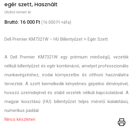
egér szett, Használt
Utolsó ismert ár:
Bruttó: 16 000 Ft
(16 000 Ft +áfa)
Dell Premier KM7321W – HU Billentyűzet + Egér Szett
A Dell Premier KM7321W egy prémium minőségű, vezeték
nélküli billentyűzet és egér kombináció, amelyet professzionális
munkavégzéshez, irodai környezetbe és otthoni használatra
terveztek. A szett kiemelkedik kényelmes gépelési élményével,
hosszú üzemidejével és stabil vezeték nélküli kapcsolatával. A
magyar kiosztású (HU) billentyűzet teljes méretű kialakítású,
numerikus paddal.
Nincs készleten