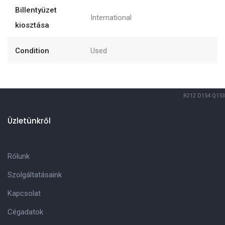
Billentyüzet
International
kiosztása
Condition
Used
R212
D154
Q153
Üzletünkről
Rólunk
Szolgáltatásaink
Kapcsolat
Cégadatok