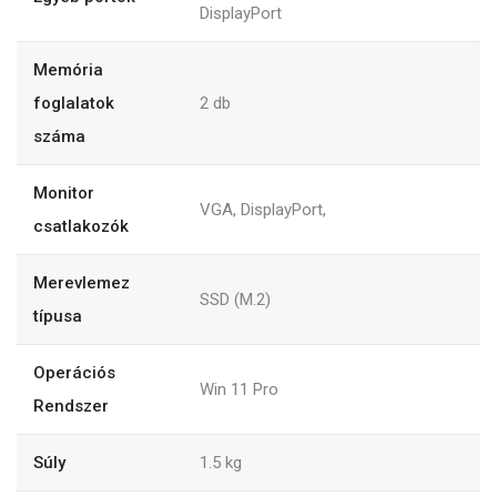
DisplayPort
Memória
foglalatok
2
db
száma
Monitor
VGA, DisplayPort,
csatlakozók
Merevlemez
SSD (M.2)
típusa
Operációs
Win 11 Pro
Rendszer
Súly
1.5
kg