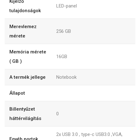
Kijelző
LED-panel
tulajdonságok
Merevlemez
256
GB
mérete
Memória mérete
16GB
( GB )
A termék jellege
Notebook
Állapot
Billentyűzet
0
háttérvilágítás
2x USB 3.0 , type-c USB3.0 ,VGA,
Egyéb portok