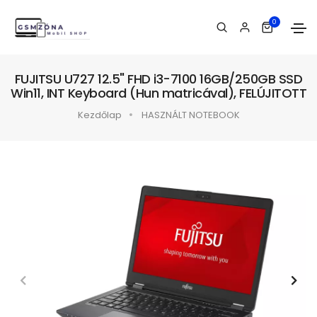
0
FUJITSU U727 12.5" FHD i3-7100 16GB/250GB SSD
Win11, INT Keyboard (Hun matricával), FELÚJITOTT
Kezdőlap
HASZNÁLT NOTEBOOK