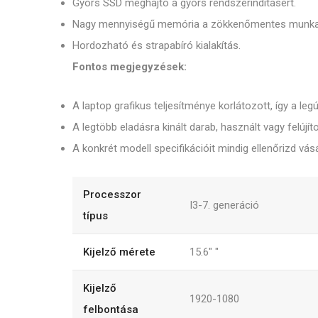
Gyors SSD meghajtó a gyors rendszerindításért.
Nagy mennyiségű memória a zökkenőmentes munk
Hordozható és strapabíró kialakítás.
Fontos megjegyzések:
A laptop grafikus teljesítménye korlátozott, így a leg
A legtöbb eladásra kinált darab, használt vagy felújít
A konkrét modell specifikációit mindig ellenőrizd vásá
Processzor
I3-7. generáció
típus
Kijelző mérete
15.6"
"
Kijelző
1920-1080
felbontása