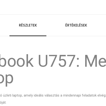
RÉSZLETEK
ÉRTÉKELÉSEK
febook U757: M
top
ó üzleti laptop, amely ideális választás a mindennapi feladatok elvé
ját.