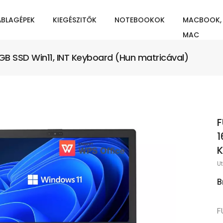
ÁBLAGÉPEK
KIEGÉSZITŐK
NOTEBOOKOK
MACBOOK,
MAC
GB SSD Win11, INT Keyboard (Hun matricával)
F
1
K
Ut
B
F