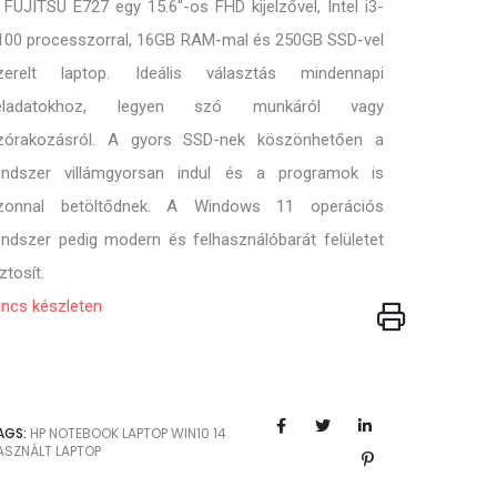
 FUJITSU E727 egy 15.6"-os FHD kijelzővel, Intel i3-
100 processzorral, 16GB RAM-mal és 250GB SSD-vel
zerelt laptop. Ideális választás mindennapi
eladatokhoz, legyen szó munkáról vagy
zórakozásról. A gyors SSD-nek köszönhetően a
endszer villámgyorsan indul és a programok is
zonnal betöltődnek. A Windows 11 operációs
endszer pedig modern és felhasználóbarát felületet
ztosít.
incs készleten
AGS:
HP
NOTEBOOK
LAPTOP
WIN10
14
ASZNÁLT LAPTOP