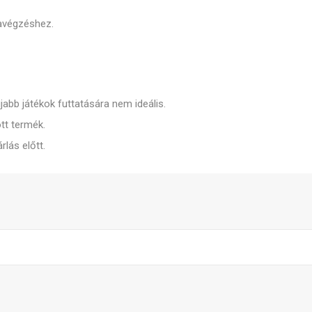
avégzéshez.
újabb játékok futtatására nem ideális.
ott termék.
rlás előtt.