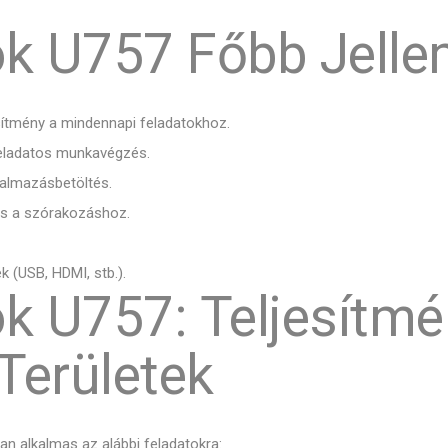
ook U757 Főbb Jelle
sítmény a mindennapi feladatokhoz.
ladatos munkavégzés.
kalmazásbetöltés.
és a szórakozáshoz.
 (USB, HDMI, stb.).
ok U757: Teljesítm
Területek
óan alkalmas az alábbi feladatokra: