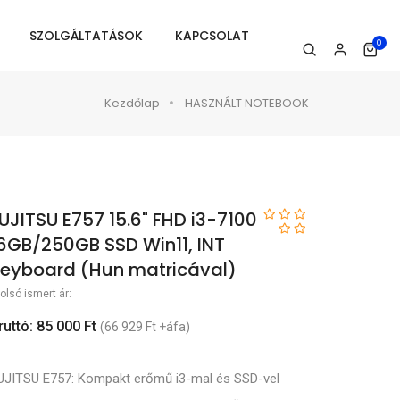
SZOLGÁLTATÁSOK
KAPCSOLAT
0
Kezdőlap
HASZNÁLT NOTEBOOK
UJITSU E757 15.6" FHD i3-7100
6GB/250GB SSD Win11, INT
eyboard (Hun matricával)
olsó ismert ár:
ruttó: 85 000 Ft
(66 929 Ft +áfa)
UJITSU E757: Kompakt erőmű i3-mal és SSD-vel