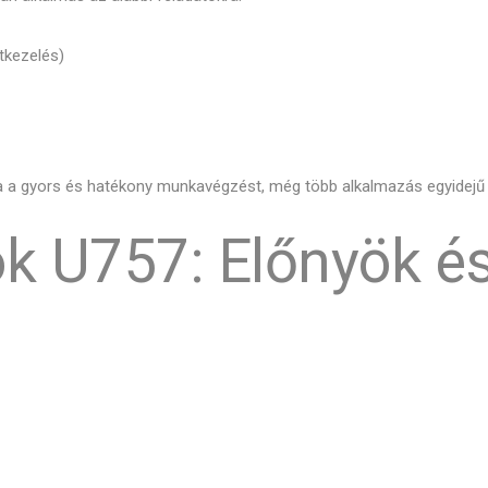
tkezelés)
 a gyors és hatékony munkavégzést, még több alkalmazás egyidejű f
ok U757: Előnyök é