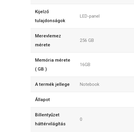
Kijelző
LED-panel
tulajdonságok
Merevlemez
256
GB
mérete
Memória mérete
16GB
( GB )
A termék jellege
Notebook
Állapot
Billentyűzet
0
háttérvilágítás