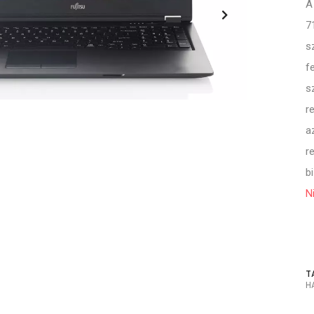
A
7
s
f
s
r
a
r
bi
N
T
H