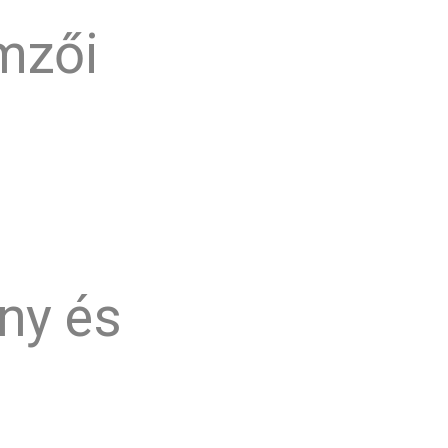
mzői
ény és