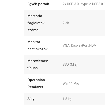
Egyéb portok
2x USB 3.0 , type-c USB3.0 
Memória
foglalatok
2
db
száma
Monitor
VGA, DisplayPort,HDMI
csatlakozók
Merevlemez
SSD (M.2)
típusa
Operációs
Win 11 Pro
Rendszer
Súly
1.5
kg