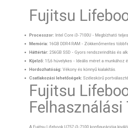
Fujitsu Lifeb
Processzor:
Intel Core i3-7100U - Megbízható telje
Memória:
16GB DDR4 RAM - Zökkenőmentes többfe
Háttértár:
256GB SSD - Gyors rendszerindítás és al
Kijelző:
15,6 hüvelykes - Ideális méret a munkához 
Hordozhatóság:
Vékony és könnyű kialakítás.
Csatlakozási lehetőségek:
Széleskörű portválaszték
Fujitsu Lifebo
Felhasználási 
A Fujitsu Lifebook U757 i3-7100 konfigurációja kivál