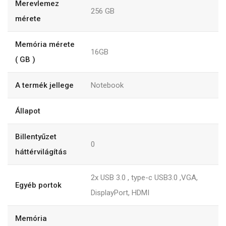
Merevlemez
256
GB
mérete
Memória mérete
16GB
( GB )
A termék jellege
Notebook
Állapot
Billentyűzet
0
háttérvilágítás
2x USB 3.0 , type-c USB3.0 ,VGA,
Egyéb portok
DisplayPort, HDMI
Memória