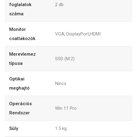
foglalatok
2
db
száma
Monitor
VGA, DisplayPort,HDMI
csatlakozók
Merevlemez
SSD (M.2)
típusa
Optikai
Nincs
meghajtó
Operációs
Win 11 Pro
Rendszer
Súly
1.5
kg