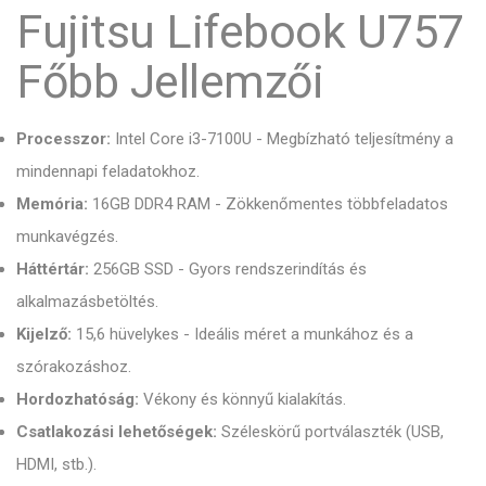
Fujitsu Lifebook U757
Főbb Jellemzői
Processzor:
Intel Core i3-7100U - Megbízható teljesítmény a
mindennapi feladatokhoz.
Memória:
16GB DDR4 RAM - Zökkenőmentes többfeladatos
munkavégzés.
Háttértár:
256GB SSD - Gyors rendszerindítás és
alkalmazásbetöltés.
Kijelző:
15,6 hüvelykes - Ideális méret a munkához és a
szórakozáshoz.
Hordozhatóság:
Vékony és könnyű kialakítás.
Csatlakozási lehetőségek:
Széleskörű portválaszték (USB,
HDMI, stb.).