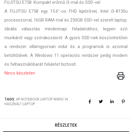
FUJITSU E758: Kompakt erőmű i3-mal és SSD-vel
A FUJITSU E758 egy 15.6"-os FHD kijelzővel, Intel i3-8130u
processzorral, 16GB RAM-mal és 250GB SSD-vel szerelt laptop.
Ideális választás mindennapi feladatokhoz, legyen szó
munkáról vagy szórakozásról. A gyors SSD-nek köszönhetően
a rendszer villámgyorsan indul és a programok is azonnal
betöltődnek. A Windows 11 operációs rendszer pedig modern
és felhasználóbarát felületet biztosít.
Nincs készleten
TAGS:
HP
NOTEBOOK
LAPTOP
WIN10
14
HASZNÁLT LAPTOP
RÉSZLETEK