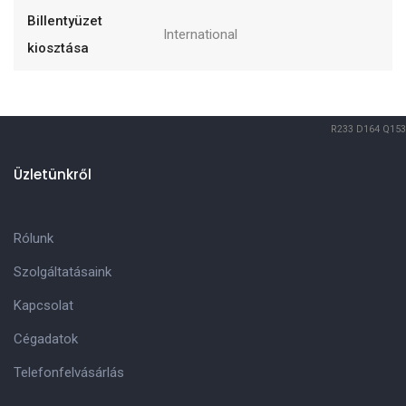
Billentyüzet
International
kiosztása
R233
D164
Q153
Üzletünkről
Rólunk
Szolgáltatásaink
Kapcsolat
Cégadatok
Telefonfelvásárlás