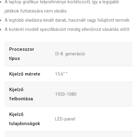
A laptop grafikus teljesítménye korlátozott, így a legújabb
játékok futtatására nem ideális.
A legtöbb eladásra kinált darab, használt vagy felújított termék.
A konkrét modell specifikációit mindig ellenőrizd vásárlás előtt.
Processzor
I3-8. generáció
típus
Kijelző mérete
15.6"
"
Kijelző
1920-1080
felbontása
Kijelző
LED-panel
tulajdonságok