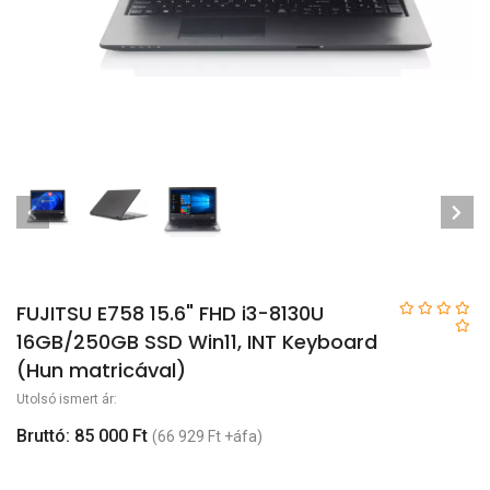
FUJITSU E758 15.6" FHD i3-8130U
16GB/250GB SSD Win11, INT Keyboard
(Hun matricával)
Utolsó ismert ár:
Bruttó: 85 000 Ft
(66 929 Ft +áfa)