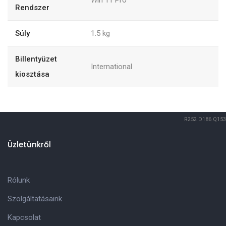
Win 11 Pro
Rendszer
Súly
1.5
kg
Billentyüzet
International
kiosztása
R252
D186
Q153
Üzletünkről
Rólunk
Szolgáltatásaink
Kapcsolat