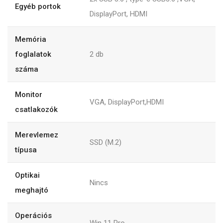
Egyéb portok
DisplayPort, HDMI
Memória
foglalatok
2
db
száma
Monitor
VGA, DisplayPort,HDMI
csatlakozók
Merevlemez
SSD (M.2)
típusa
Optikai
Nincs
meghajtó
Operációs