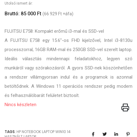
Utolsó ismert ár:
Bruttó: 85 000 Ft
(66 929 Ft +áfa)
FUJITSU E758: Kompakt erőmű i3-mal és SSD-vel
A FUJITSU E758 egy 15.6"-os FHD kijelzővel, Intel i3-8130u
processzorral, 16GB RAM-mal és 250GB SSD-vel szerelt laptop.
Ideális választás mindennapi feladatokhoz, legyen szó
munkáról vagy szórakozásról. A gyors SSD-nek köszönhetően
a rendszer villámgyorsan indul és a programok is azonnal
betöltődnek. A Windows 11 operációs rendszer pedig modern
és felhasználóbarát felületet biztosít.
Nincs készleten
TAGS:
HP
NOTEBOOK
LAPTOP
WIN10
14
HASZNÁLT LAPTOP