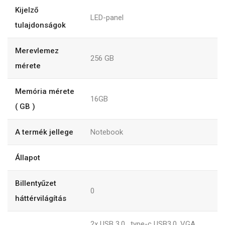
Kijelző
LED-panel
tulajdonságok
Merevlemez
256
GB
mérete
Memória mérete
16GB
( GB )
A termék jellege
Notebook
Állapot
Billentyűzet
0
háttérvilágítás
2x USB 3.0 , type-c USB3.0 ,VGA,