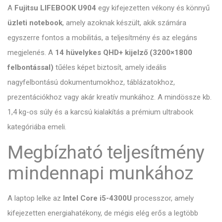
A
Fujitsu LIFEBOOK U904
egy kifejezetten vékony és könnyű
üzleti notebook
, amely azoknak készült, akik számára
egyszerre fontos a mobilitás, a teljesítmény és az elegáns
megjelenés. A
14 hüvelykes QHD+ kijelző (3200×1800
felbontással)
tűéles képet biztosít, amely ideális
nagyfelbontású dokumentumokhoz, táblázatokhoz,
prezentációkhoz vagy akár kreatív munkához. A mindössze kb.
1,4 kg-os súly és a karcsú kialakítás a prémium ultrabook
kategóriába emeli.
Megbízható teljesítmény
mindennapi munkához
A laptop lelke az
Intel Core i5-4300U
processzor, amely
kifejezetten energiahatékony, de mégis elég erős a legtöbb