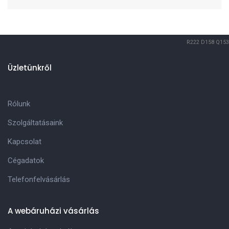
R222
D158
Q153
Üzletünkről
Rólunk
Szolgáltatásaink
Kapcsolat
Cégadatok
Telefonfelvásárlás
A webáruházi vásárlás