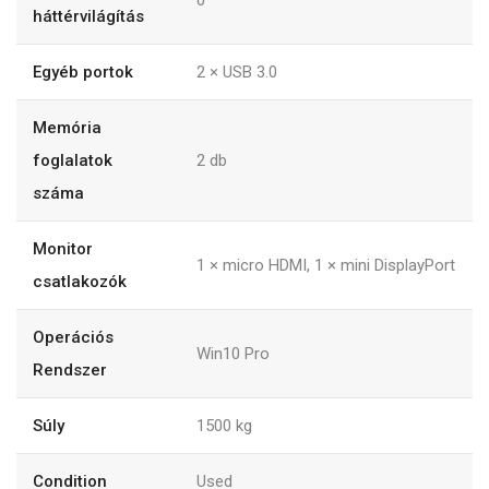
háttérvilágítás
Egyéb portok
2 × USB 3.0
Memória
foglalatok
2
db
száma
Monitor
1 × micro HDMI, 1 × mini DisplayPort
csatlakozók
Operációs
Win10 Pro
Rendszer
Súly
1500
kg
Condition
Used