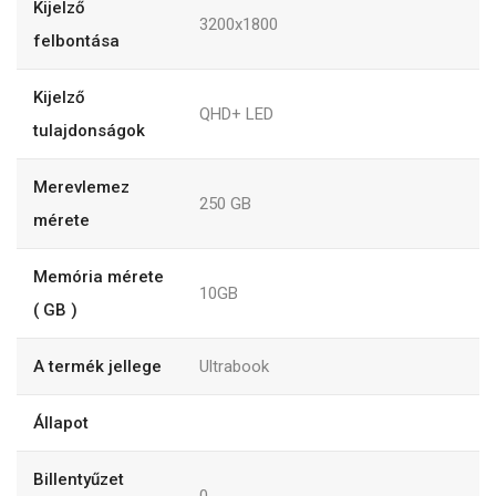
Kijelző
3200x1800
felbontása
Kijelző
QHD+ LED
tulajdonságok
Merevlemez
250
GB
mérete
Memória mérete
10GB
( GB )
A termék jellege
Ultrabook
Állapot
Billentyűzet
0