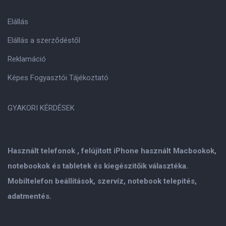
Elállás
Elállás a szerződéstől
Reklamáció
Képes Fogyasztói Tájékoztató
GYAKORI KÉRDÉSEK
Használt telefonok , felújitott iPhone használt Macbookok,
notebookok és tabletek és kiegészitőik választéka.
Mobiltelefon beállitások, szervíz, notebook telepités,
adatmentés.