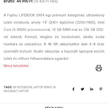
Bruttó: 44 990 Ft
(35 425 Ft +áfa)
A Fujitsu LIFEBOOK U904 egy prémium kategóriás, ultravékony
üzleti notebook, amely 14" QHD+ kijelzővel (3200×1800), Intel
Core i5-4300U processzorral, 10 GB RAM-mal és 256 GB SSD-
vel érkezik. Könnyű, elegáns és hordozható, ideális irodai
munkára és utazáshoz. A 46 Wh akkumulátor akár 6–8 órás
üzemidőt biztosít. Kiváló választás a használt laptopok között
üzleti és otthoni felhasználásra egyaránt.
Nincs készleten
TAGS:
HP
NOTEBOOK
LAPTOP
WIN10
14
HASZNÁLT LAPTOP