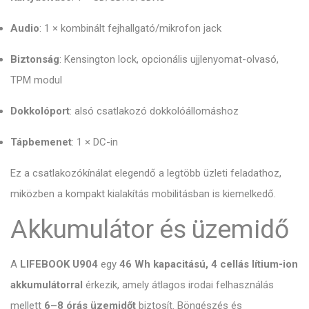
Audio
: 1 × kombinált fejhallgató/mikrofon jack
Biztonság
: Kensington lock, opcionális ujjlenyomat-olvasó,
TPM modul
Dokkolóport
: alsó csatlakozó dokkolóállomáshoz
Tápbemenet
: 1 × DC-in
Ez a csatlakozókínálat elegendő a legtöbb üzleti feladathoz,
miközben a kompakt kialakítás mobilitásban is kiemelkedő.
Akkumulátor és üzemidő
A
LIFEBOOK U904
egy
46 Wh kapacitású, 4 cellás lítium-ion
akkumulátorral
érkezik, amely átlagos irodai felhasználás
mellett
6–8 órás üzemidőt
biztosít. Böngészés és