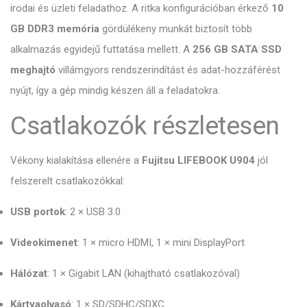
irodai és üzleti feladathoz. A ritka konfigurációban érkező
10
GB DDR3 memória
gördülékeny munkát biztosít több
alkalmazás egyidejű futtatása mellett. A
256 GB SATA SSD
meghajtó
villámgyors rendszerindítást és adat-hozzáférést
nyújt, így a gép mindig készen áll a feladatokra.
Csatlakozók részletesen
Vékony kialakítása ellenére a
Fujitsu LIFEBOOK U904
jól
felszerelt csatlakozókkal:
USB portok
: 2 × USB 3.0
Videokimenet
: 1 × micro HDMI, 1 × mini DisplayPort
Hálózat
: 1 × Gigabit LAN (kihajtható csatlakozóval)
Kártyaolvasó
: 1 × SD/SDHC/SDXC