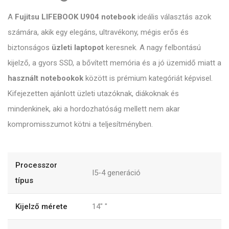
A
Fujitsu LIFEBOOK U904 notebook
ideális választás azok
számára, akik egy elegáns, ultravékony, mégis erős és
biztonságos
üzleti laptopot
keresnek. A nagy felbontású
kijelző, a gyors SSD, a bővített memória és a jó üzemidő miatt a
használt notebookok
között is prémium kategóriát képvisel.
Kifejezetten ajánlott üzleti utazóknak, diákoknak és
mindenkinek, aki a hordozhatóság mellett nem akar
kompromisszumot kötni a teljesítményben.
Processzor
I5-4 generáció
típus
Kijelző mérete
14"
"