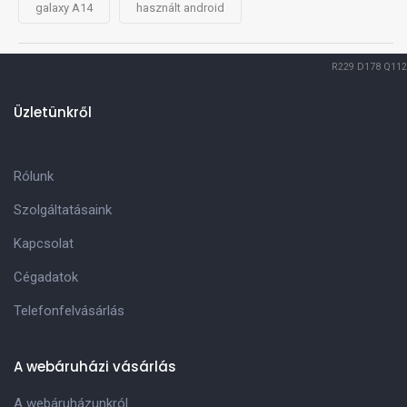
galaxy A14
használt android
R229
D178
Q112
Üzletünkről
Rólunk
Szolgáltatásaink
Kapcsolat
Cégadatok
Telefonfelvásárlás
A webáruházi vásárlás
A webáruházunkról