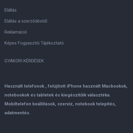
Elállás
Elállás a szerződéstől
Reklamáció
Képes Fogyasztói Tájékoztató
GYAKORI KÉRDÉSEK
Használt telefonok , felújitott iPhone használt Macbookok,
notebookok és tabletek és kiegészitőik választéka.
Mobiltelefon beállitások, szervíz, notebook telepités,
adatmentés.