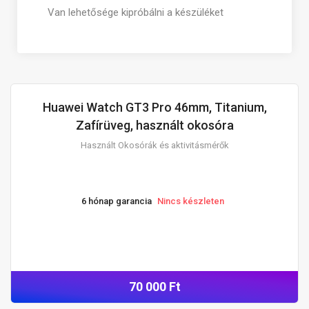
Van lehetősége kipróbálni a készüléket
Huawei Watch GT3 Pro 46mm, Titanium,
HASZNÁLT OKOSÓRÁK ÉS AKTIVITÁSMÉRŐK
Zafírüveg, használt okosóra
Használt Okosórák és aktivitásmérők
6 hónap garancia
Nincs készleten
70 000 Ft