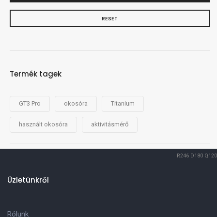
RESET
Termék tagek
GT3 Pro
okosóra
Titanium
használt okosóra
aktivitásmérő
R246
D180
Q120
Üzletünkről
Rólunk