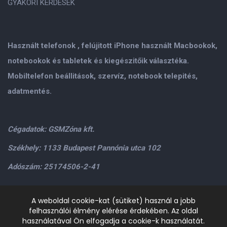
GYAKORI KÉRDÉSEK
Használt telefonok , felújitott iPhone használt Macbookok,
notebookok és tabletek és kiegészitőik választéka.
Mobiltelefon beállitások, szervíz, notebook telepités,
adatmentés.
Cégadatok: GSMZóna kft.
Székhely: 1133 Budapest Pannónia utca 102
Adószám: 25174506-2-41
Személyes átvétel: GSMZóna kft. 1134.Bp. Váci út 9-15
A weboldal cookie-kat (sütiket) használ a jobb
felhasználói élmény elérése érdekében. Az oldal
H-P: 9.00-17.00,Szo: 9.00-13.00
+36205534995
+36209906363
használatával Ön elfogadja a cookie-k használatát.