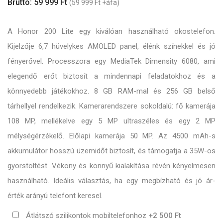
Bruttó: 59 999 Ft
(59 999 Ft +áfa)
A Honor 200 Lite egy kiválóan használható okostelefon.
Kijelzője 6,7 hüvelykes AMOLED panel, élénk színekkel és jó
fényerővel. Processzora egy MediaTek Dimensity 6080, ami
elegendő erőt biztosít a mindennapi feladatokhoz és a
könnyedebb játékokhoz. 8 GB RAM-mal és 256 GB belső
tárhellyel rendelkezik. Kamerarendszere sokoldalú: fő kamerája
108 MP, mellékelve egy 5 MP ultraszéles és egy 2 MP
mélységérzékelő. Előlapi kamerája 50 MP. Az 4500 mAh-s
akkumulátor hosszú üzemidőt biztosít, és támogatja a 35W-os
gyorstöltést. Vékony és könnyű kialakítása révén kényelmesen
használható. Ideális választás, ha egy megbízható és jó ár-
érték arányú telefont keresel.
Átlátszó szilikontok mobiltelefonhoz
+2 500 Ft