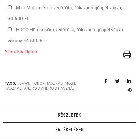
Matt Mobiltelefon védőfólia, fóliavágó géppel vágva,
+4 500 Ft
HOCO HD okosóra védőfólia, fóliavágó géppel vágva,
vékony
+4 500 Ft
Nincs készleten
TAGS:
HUAWEI
HONOR
HASZNÁLT MOBIL
HASZNÁLT ANDROID
ANDROID HASZNÁLT
RÉSZLETEK
ÉRTÉKELÉSEK