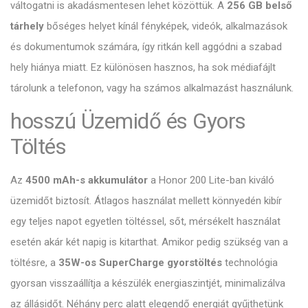
váltogatni is akadásmentesen lehet közöttük. A
256 GB belső
tárhely
bőséges helyet kínál fényképek, videók, alkalmazások
és dokumentumok számára, így ritkán kell aggódni a szabad
hely hiánya miatt. Ez különösen hasznos, ha sok médiafájlt
tárolunk a telefonon, vagy ha számos alkalmazást használunk.
hosszú Üzemidő és Gyors
Töltés
Az
4500 mAh-s akkumulátor
a Honor 200 Lite-ban kiváló
üzemidőt biztosít. Átlagos használat mellett könnyedén kibír
egy teljes napot egyetlen töltéssel, sőt, mérsékelt használat
esetén akár két napig is kitarthat. Amikor pedig szükség van a
töltésre, a
35W-os SuperCharge gyorstöltés
technológia
gyorsan visszaállítja a készülék energiaszintjét, minimalizálva
az állásidőt. Néhány perc alatt elegendő energiát gyűjthetünk