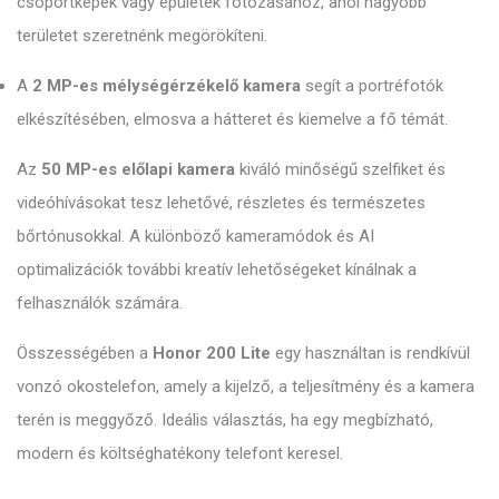
csoportképek vagy épületek fotózásához, ahol nagyobb
területet szeretnénk megörökíteni.
A
2 MP-es mélységérzékelő kamera
segít a portréfotók
elkészítésében, elmosva a hátteret és kiemelve a fő témát.
Az
50 MP-es előlapi kamera
kiváló minőségű szelfiket és
videóhívásokat tesz lehetővé, részletes és természetes
bőrtónusokkal. A különböző kameramódok és AI
optimalizációk további kreatív lehetőségeket kínálnak a
felhasználók számára.
Összességében a
Honor 200 Lite
egy használtan is rendkívül
vonzó okostelefon, amely a kijelző, a teljesítmény és a kamera
terén is meggyőző. Ideális választás, ha egy megbízható,
modern és költséghatékony telefont keresel.