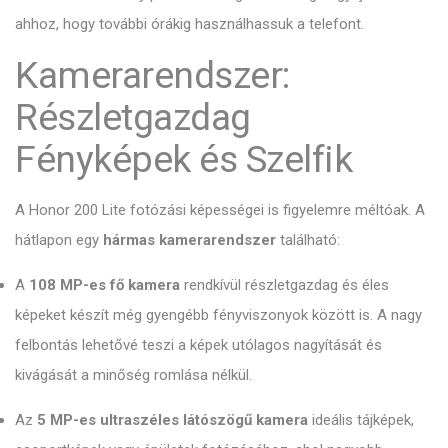
ahhoz, hogy további órákig használhassuk a telefont.
Kamerarendszer:
Részletgazdag
Fényképek és Szelfik
A Honor 200 Lite fotózási képességei is figyelemre méltóak. A
hátlapon egy
hármas kamerarendszer
található:
A
108 MP-es fő kamera
rendkívül részletgazdag és éles
képeket készít még gyengébb fényviszonyok között is. A nagy
felbontás lehetővé teszi a képek utólagos nagyítását és
kivágását a minőség romlása nélkül.
Az
5 MP-es ultraszéles látószögű kamera
ideális tájképek,