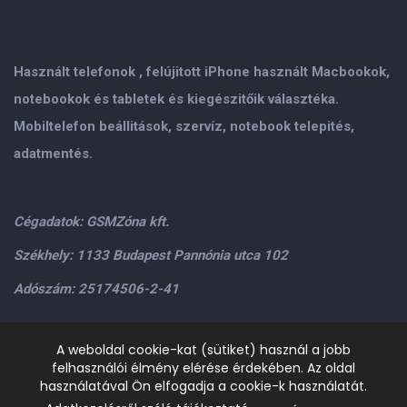
Használt telefonok , felújitott iPhone használt Macbookok,
notebookok és tabletek és kiegészitőik választéka.
Mobiltelefon beállitások, szervíz, notebook telepités,
adatmentés.
Cégadatok: GSMZóna kft.
Székhely: 1133 Budapest Pannónia utca 102
Adószám: 25174506-2-41
Személyes átvétel: GSMZóna kft. 1134.Bp. Váci út 9-15
A weboldal cookie-kat (sütiket) használ a jobb
felhasználói élmény elérése érdekében. Az oldal
H-P: 9.00-17.00,Szo: 9.00-13.00
+36205534995
+36209906363
használatával Ön elfogadja a cookie-k használatát.
/>email:
info@gsmzona.hu
gsmzonakft@gmail.com