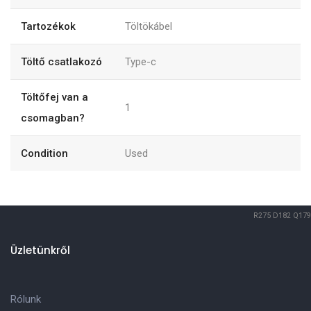
Tartozékok
Töltökábel
Töltő csatlakozó
Type-c
Töltőfej van a
1
csomagban?
Condition
Used
R275
D182
Q179
Üzletünkről
Rólunk