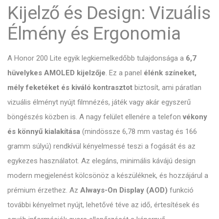
Kijelző és Design: Vizuális
Élmény és Ergonomia
A Honor 200 Lite egyik legkiemelkedőbb tulajdonsága a
6,7
hüvelykes AMOLED kijelzője
. Ez a panel
élénk színeket,
mély feketéket és kiváló kontrasztot
biztosít, ami páratlan
vizuális élményt nyújt filmnézés, játék vagy akár egyszerű
böngészés közben is. A nagy felület ellenére a telefon
vékony
és könnyű kialakítása
(mindössze 6,78 mm vastag és 166
gramm súlyú) rendkívül kényelmessé teszi a fogását és az
egykezes használatot. Az elegáns, minimális kávájú design
modern megjelenést kölcsönöz a készüléknek, és hozzájárul a
prémium érzethez. Az
Always-On Display (AOD)
funkció
további kényelmet nyújt, lehetővé téve az idő, értesítések és