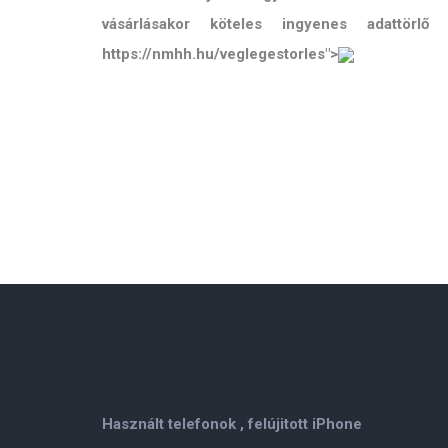
vásárlásakor köteles ingyenes adattörl
https://nmhh.hu/veglegestorles">
Használt telefonok , felújitott iPhone