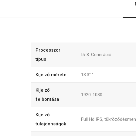
Processzor
I5-8. Generáció
típus
Kijelző mérete
13.3"
"
Kijelző
1920-1080
felbontása
Kijelző
Full Hd IPS, tükröződésme
tulajdonságok