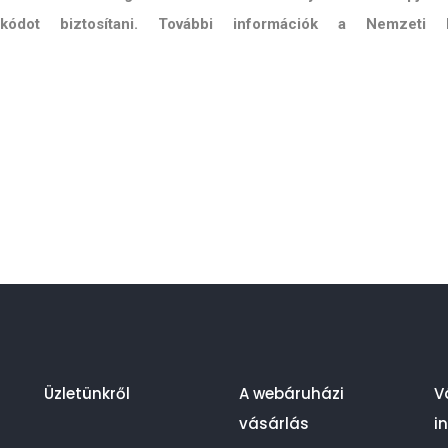
ő kódot biztosítani. További információk a Nemzeti 
Üzletünkről
A webáruházi
V
vásárlás
i