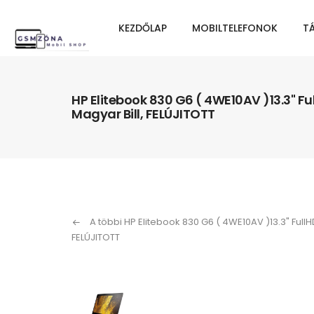
KEZDŐLAP
MOBILTELEFONOK
T
HP Elitebook 830 G6 ( 4WE10AV )13.3" F
Magyar Bill, FELÚJITOTT
A többi HP Elitebook 830 G6 ( 4WE10AV )13.3" FullH
FELÚJITOTT