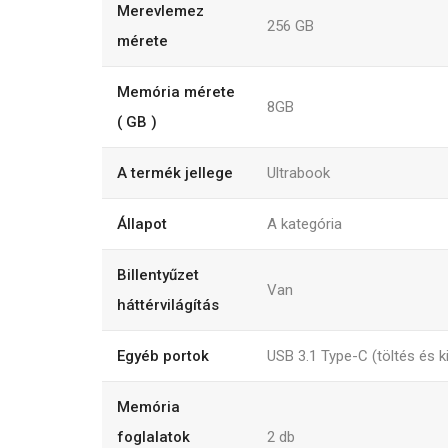
Merevlemez
256
GB
mérete
Memória mérete
8GB
( GB )
A termék jellege
Ultrabook
Állapot
A kategória
Billentyűzet
Van
háttérvilágítás
Egyéb portok
USB 3.1 Type-C (töltés és k
Memória
foglalatok
2
db