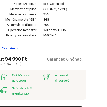
Processzor típus
i5-8. Generáció
Merevlemez típusa
SSD (M.2, NVME)
Merevlemez mérete
256GB
Memória mérete ( GB )
8GB
Akkumulátor állapota
70%
Operációs Rendszer
Windows 11 Pro
Billentyüzet kiosztása
MAGYAR
Részletek
r: 94 990 Ft
Garancia: 6 hónap.
ettó: 94 990 Ft)
Raktáron, az
Azonnal
üzletben
átvehető
Szállítás 1-3
munkanap