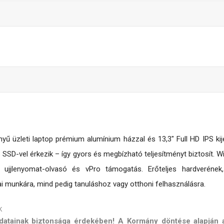
 üzleti laptop prémium alumínium házzal és 13,3″ Full HD IPS kijel
SSD-vel érkezik – így gyors és megbízható teljesítményt biztosít. Wi
az ujjlenyomat-olvasó és vPro támogatás. Erőteljes hardveréne
 munkára, mind pedig tanuláshoz vagy otthoni felhasználásra.
K
 adatainak biztonsága érdekében! A Kormány döntése alapján