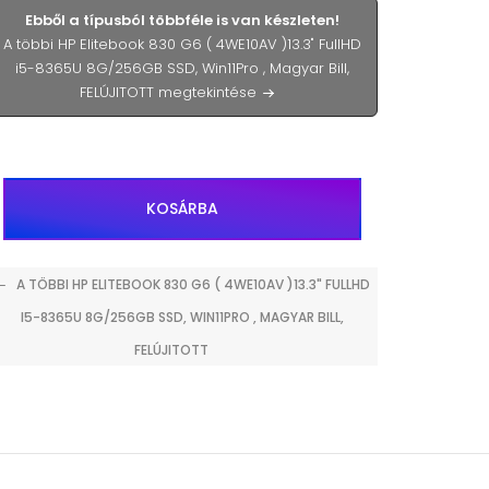
Ebből a típusból többféle is van készleten!
A többi HP Elitebook 830 G6 ( 4WE10AV )13.3" FullHD
i5-8365U 8G/256GB SSD, Win11Pro , Magyar Bill,
FELÚJITOTT megtekintése
KOSÁRBA
A TÖBBI HP ELITEBOOK 830 G6 ( 4WE10AV )13.3" FULLHD
I5-8365U 8G/256GB SSD, WIN11PRO , MAGYAR BILL,
FELÚJITOTT