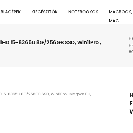
ÁBLAGÉPEK
KIEGÉSZITŐK
NOTEBOOKOK
MACBOOK,
MAC
H
ullHD i5-8365U 8G/256GB SSD, Win11Pro ,
HP
8G
H
D i5-8365U 8G/256GB SSD, Win11Pro , Magyar Bill,
F
W