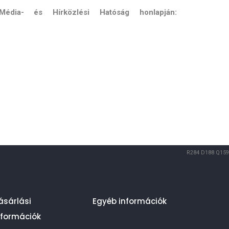
Média- és Hírközlési Hatóság honlapján:
R284
D188
Q159
ásárlási
Egyéb információk
nformációk