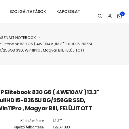
SZOLGÁLTATÁSOK
KAPCSOLAT
0
ASZNÁLT NOTEBOOK
 Elitebook 830 G6 ( 4WE10AV )13.3" FullHD i5-8365U
/256GB SSD, Win11Pro , Magyar Bill, FELÚJITOTT
P Elitebook 830 G6 ( 4WE10AV )13.3"
ullHD i5-8365U 8G/256GB SSD,
in11Pro , Magyar Bill, FELÚJITOTT
Kijelző mérete
13.3""
Kijelző felbontása
1920-1080