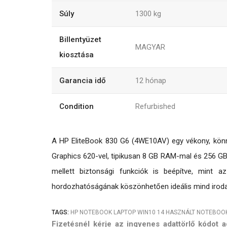
Súly
1300
kg
Billentyüzet
MAGYAR
kiosztása
Garancia idő
12
hónap
Condition
Refurbished
A HP EliteBook 830 G6 (4WE10AV) egy vékony, könnyű
Graphics 620-vel, tipikusan 8 GB RAM-mal és 256 GB 
mellett biztonsági funkciók is beépítve, mint 
hordozhatóságának köszönhetően ideális mind irodai
TAGS:
HP
NOTEBOOK
LAPTOP
WIN10
14
HASZNÁLT NOTEBOO
Fizetésnél kérje az ingyenes adattörlő kódot