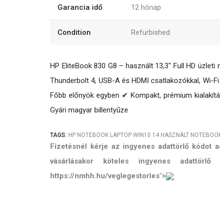
Garancia idő
12
hónap
Condition
Refurbished
HP EliteBook 830 G8 – használt 13,3″ Full HD üzlet
Thunderbolt 4, USB-A és HDMI csatlakozókkal, Wi-Fi
Főbb előnyök egyben ✔ Kompakt, prémium kialakítá
Gyári magyar billentyűze
TAGS:
HP
NOTEBOOK
LAPTOP
WIN10
14
HASZNÁLT NOTEBOO
Fizetésnél kérje az ingyenes adattörlő kódot
vásárlásakor köteles ingyenes adattörl
https://nmhh.hu/veglegestorles">