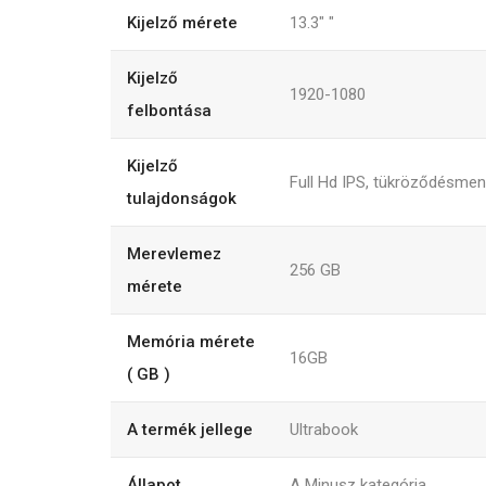
Kijelző mérete
13.3"
"
Kijelző
1920-1080
felbontása
Kijelző
Full Hd IPS, tükröződésme
tulajdonságok
Merevlemez
256
GB
mérete
Memória mérete
16GB
( GB )
A termék jellege
Ultrabook
Állapot
A Minusz kategória