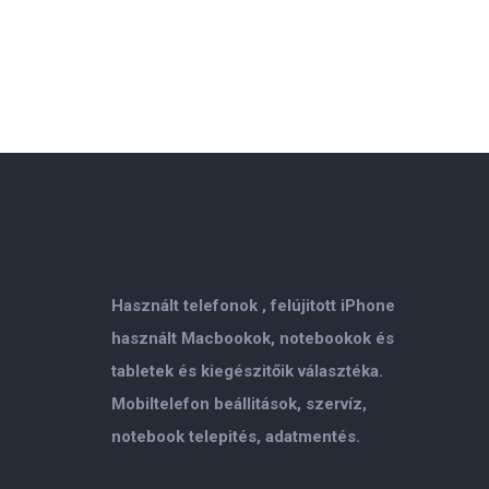
Használt telefonok , felújitott iPhone
használt Macbookok, notebookok és
tabletek és kiegészitőik választéka.
Mobiltelefon beállitások, szervíz,
notebook telepités, adatmentés.