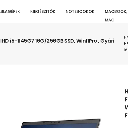
ÁBLAGÉPEK
KIEGÉSZITŐK
NOTEBOOKOK
MACBOOK,
MAC
H
llHD i5-1145G7 16G/256GB SSD, Win11Pro , Gyári
HP
16
H
F
W
F