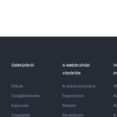
Üzletünkről
A webáruházi
V
vásárlás
i
Rólunk
A webáruházunkról
A
Szolgáltatásaink
Regisztráció
Ad
Kapcsolat
Belépés
Az
Cégadatok
Rendelésem
A