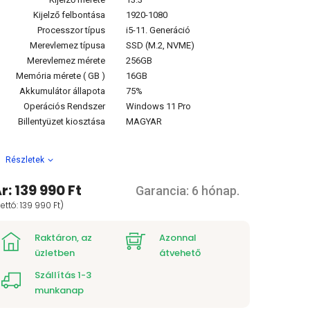
Kijelző felbontása
1920-1080
Processzor típus
i5-11. Generáció
Merevlemez típusa
SSD (M.2, NVME)
Merevlemez mérete
256GB
Memória mérete ( GB )
16GB
Akkumulátor állapota
75%
Operációs Rendszer
Windows 11 Pro
Billentyüzet kiosztása
MAGYAR
Részletek
r: 139 990 Ft
Garancia: 6 hónap.
ettó: 139 990 Ft)
Raktáron, az
Azonnal
üzletben
átvehető
Szállítás 1-3
munkanap