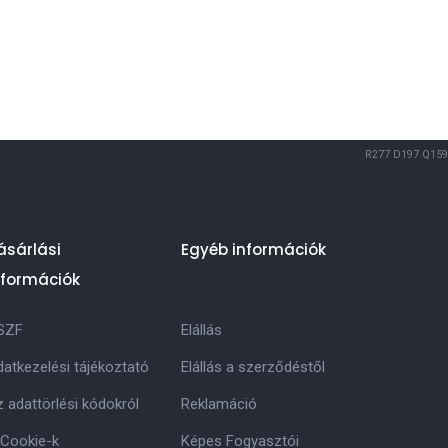
R277
D197
Q159
ásárlási
Egyéb információk
nformációk
SZF
Elállás
atkezelési tájékoztató
Elállás a szerződéstől
 adattörlési kódokról
Reklamáció
 Cookie-k
Képes Fogyasztói