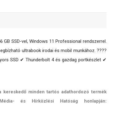
56 GB SSD-vel, Windows 11 Professional rendszerrel.
megbízható ultrabook irodai és mobil munkához. ????
gyors SSD ✔ Thunderbolt 4 és gazdag portkészlet ✔
 a kereskedő minden tartós adathordozó termék
Média- és Hírközlési Hatóság honlapján: