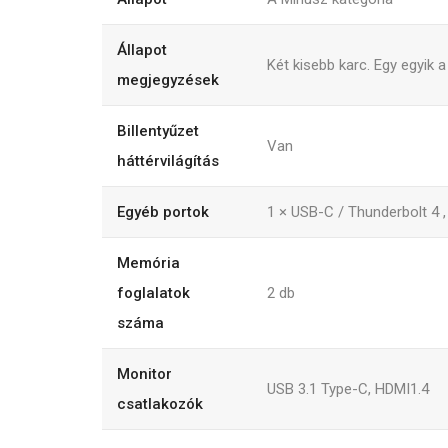
Állapot
Két kisebb karc. Egy egyik a
megjegyzések
Billentyűzet
Van
háttérvilágítás
Egyéb portok
1 × USB-C / Thunderbolt 4 ,
Memória
foglalatok
2
db
száma
Monitor
USB 3.1 Type-C, HDMI1.4
csatlakozók