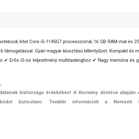
i notebook Intel Core i5-1145G7 processzorral, 16 GB RAM-mal és 2
 6 támogatással. Gyári magyar kiosztású billentyűzet. Kompakt és 
s ✔ Erős i5-ös teljesítmény multitaskinghoz ✔ Nagy memória és 
K
 adatainak biztonsága érdekében! A Kormány döntése alapján
ő kódot biztosítani. További információk a Nemzeti 