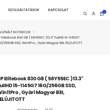
SZOLGÁLTATÁSOK
KAPCSOLAT
0
ASZNÁLT NOTEBOOK
 Elitebook 830 G8 ( 56Y55EC )13.3" FullHD i5-1145G7
G/256GB SSD, Win11Pro , Gyári Magyar Bill, FELÚJITOTT
P Elitebook 830 G8 ( 56Y55EC )13.3"
ullHD i5-1145G7 16G/256GB SSD,
in11Pro , Gyári Magyar Bill,
ELÚJITOTT
Kijelző mérete
13.3""