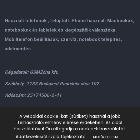
Használt telefonok , felújitott iPhone használt Macbookok,
notebookok és tabletek és kiegészitőik választéka.
Mobiltelefon beállitások, szervíz, notebook telepités,
adatmentés.
Cégadatok: GSMZóna kft.
Székhely: 1133 Budapest Pannónia utca 102
Adószám: 25174506-2-41
Személyes átvétel: GSMZóna kft. 1134.Bp. Váci út 9-15
A weboldal cookie-kat (sütiket) használ a jobb
felhasználói élmény elérése érdekében. Az oldal
H-P: 9.00-17.00,Szo: 9.00-13.00
+36205534995
+36209906363
használatával Ön elfogadja a cookie-k használatát.
/>email:
info@gsmzona.hu
gsmzonakft@gmail.com
Adatkezelésről szóló tájékoztató
MEGÉRTETTEM