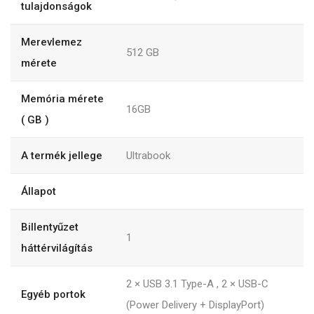
tulajdonságok
Merevlemez
512
GB
mérete
Memória mérete
16GB
( GB )
A termék jellege
Ultrabook
Állapot
Billentyűzet
1
háttérvilágítás
2 × USB 3.1 Type-A , 2 × USB-C
Egyéb portok
(Power Delivery + DisplayPort)