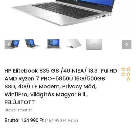
HP Elitebook 835 G8 /401N1EA/ 13.3" FullHD
AMD Ryzen 7 PRO-5850U 16G/500GB
SSD, 4G/LTE Modem, Privacy Mód,
Win11Pro, Világítós Magyar Bill ,
FELÚJITOTT
Utolsó ismert ár:
Bruttó: 164 990 Ft
(164 990 Ft +áfa)