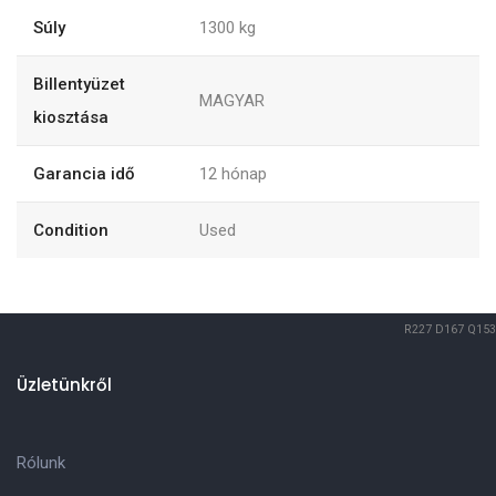
Súly
1300
kg
Billentyüzet
MAGYAR
kiosztása
Garancia idő
12
hónap
Condition
Used
R227
D167
Q153
Üzletünkről
Rólunk