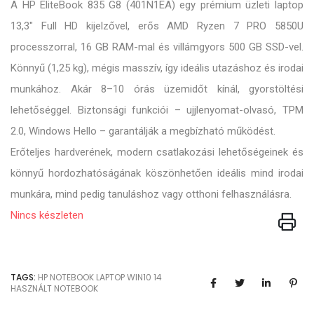
A HP EliteBook 835 G8 (401N1EA) egy prémium üzleti laptop
13,3" Full HD kijelzővel, erős AMD Ryzen 7 PRO 5850U
processzorral, 16 GB RAM-mal és villámgyors 500 GB SSD-vel.
Könnyű (1,25 kg), mégis masszív, így ideális utazáshoz és irodai
munkához. Akár 8–10 órás üzemidőt kínál, gyorstöltési
lehetőséggel. Biztonsági funkciói – ujjlenyomat-olvasó, TPM
2.0, Windows Hello – garantálják a megbízható működést.
Erőteljes hardverének, modern csatlakozási lehetőségeinek és
könnyű hordozhatóságának köszönhetően ideális mind irodai
munkára, mind pedig tanuláshoz vagy otthoni felhasználásra.
Nincs készleten
TAGS:
HP
NOTEBOOK
LAPTOP
WIN10
14
HASZNÁLT NOTEBOOK