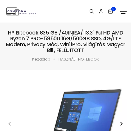
0
HP Elitebook 835 G8 /401N1EA/ 13.3" FullHD AMD
Ryzen 7 PRO-5850U 16G/500GB SSD, 4G/LTE
Modem, Privacy Mód, Win11Pro, Világítós Magyar
Bill , FELÚJITOTT
Kezdőlap
HASZNÁLT NOTEBOOK