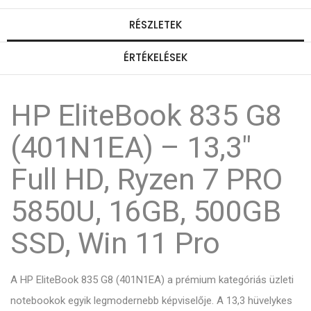
RÉSZLETEK
ÉRTÉKELÉSEK
HP EliteBook 835 G8
(401N1EA) – 13,3"
Full HD, Ryzen 7 PRO
5850U, 16GB, 500GB
SSD, Win 11 Pro
A HP EliteBook 835 G8 (401N1EA) a prémium kategóriás üzleti
notebookok egyik legmodernebb képviselője. A 13,3 hüvelykes