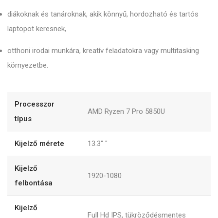
diákoknak és tanároknak, akik könnyű, hordozható és tartós
laptopot keresnek,
otthoni irodai munkára, kreatív feladatokra vagy multitasking
környezetbe.
Processzor
AMD Ryzen 7 Pro 5850U
típus
Kijelző mérete
13.3"
"
Kijelző
1920-1080
felbontása
Kijelző
Full Hd IPS, tükröződésmentes