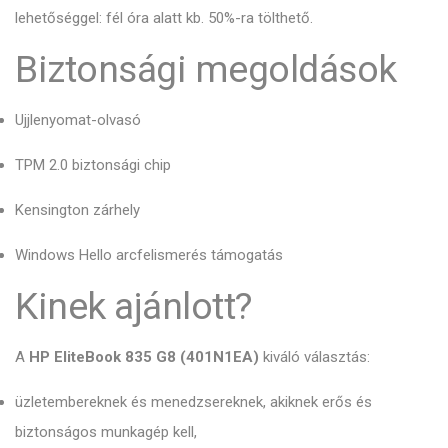
lehetőséggel: fél óra alatt kb. 50%-ra tölthető.
Biztonsági megoldások
Ujjlenyomat-olvasó
TPM 2.0 biztonsági chip
Kensington zárhely
Windows Hello arcfelismerés támogatás
Kinek ajánlott?
A
HP EliteBook 835 G8 (401N1EA)
kiváló választás:
üzletembereknek és menedzsereknek, akiknek erős és
biztonságos munkagép kell,