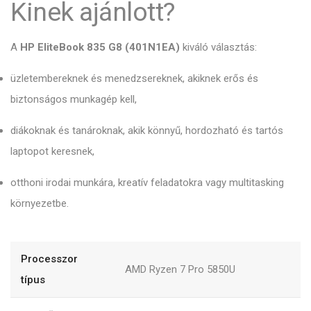
Kinek ajánlott?
A
HP EliteBook 835 G8 (401N1EA)
kiváló választás:
üzletembereknek és menedzsereknek, akiknek erős és
biztonságos munkagép kell,
diákoknak és tanároknak, akik könnyű, hordozható és tartós
laptopot keresnek,
otthoni irodai munkára, kreatív feladatokra vagy multitasking
környezetbe.
Processzor
AMD Ryzen 7 Pro 5850U
típus