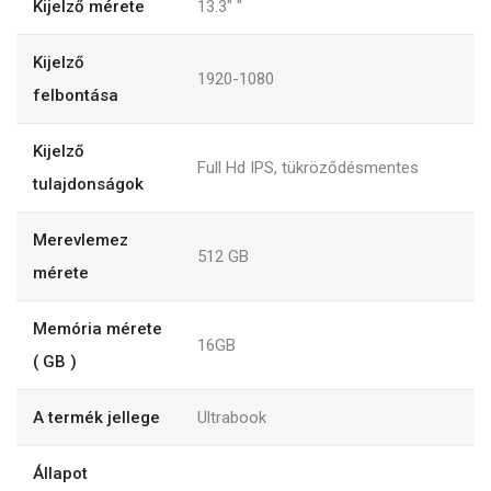
Kijelző mérete
13.3"
"
Kijelző
1920-1080
felbontása
Kijelző
Full Hd IPS, tükröződésmentes
tulajdonságok
Merevlemez
512
GB
mérete
Memória mérete
16GB
( GB )
A termék jellege
Ultrabook
Állapot