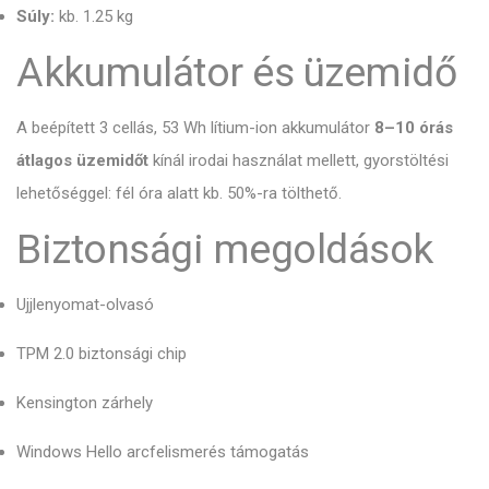
Súly:
kb. 1.25 kg
Akkumulátor és üzemidő
A beépített 3 cellás, 53 Wh lítium-ion akkumulátor
8–10 órás
átlagos üzemidőt
kínál irodai használat mellett, gyorstöltési
lehetőséggel: fél óra alatt kb. 50%-ra tölthető.
Biztonsági megoldások
Ujjlenyomat-olvasó
TPM 2.0 biztonsági chip
Kensington zárhely
Windows Hello arcfelismerés támogatás