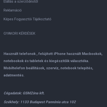
Elállás a szerződéstől
Reklamáció
Képes Fogyasztói Tájékoztató
GYAKORI KÉRDÉSEK
Használt telefonok , felújitott iPhone használt Macbookok,
notebookok és tabletek és kiegészitőik választéka.
Mobiltelefon beállitások, szervíz, notebook telepités,
adatmentés.
Cégadatok: GSMZóna kft.
Székhely: 1133 Budapest Pannónia utca 102