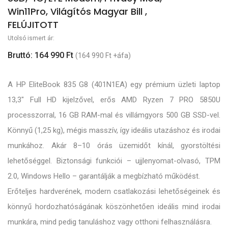
Win11Pro, Világítós Magyar Bill ,
FELÚJITOTT
Utolsó ismert ár:
Bruttó: 164 990 Ft
(164 990 Ft +áfa)
A HP EliteBook 835 G8 (401N1EA) egy prémium üzleti laptop
13,3" Full HD kijelzővel, erős AMD Ryzen 7 PRO 5850U
processzorral, 16 GB RAM-mal és villámgyors 500 GB SSD-vel.
Könnyű (1,25 kg), mégis masszív, így ideális utazáshoz és irodai
munkához. Akár 8–10 órás üzemidőt kínál, gyorstöltési
lehetőséggel. Biztonsági funkciói – ujjlenyomat-olvasó, TPM
2.0, Windows Hello – garantálják a megbízható működést.
Erőteljes hardverének, modern csatlakozási lehetőségeinek és
könnyű hordozhatóságának köszönhetően ideális mind irodai
munkára, mind pedig tanuláshoz vagy otthoni felhasználásra.