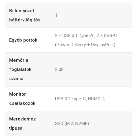
Billentyűzet
1
háttérvilágítás
2 × USB 3.1 Type-A , 2 × USB-C
Egyéb portok
(Power Delivery + DisplayPort)
Memória
foglalatok
2
db
száma
Monitor
USB 3.1 Type-C, HDMI1.4
csatlakozók
Merevlemez
SSD (M.2, NVME)
típusa