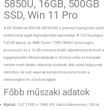
5850U, 16GB, 500GB
SSD, Win 11 Pro
A HP EliteBook 835 G8 (401N1EA) a prémium kategóriás üzleti
notebookok egyik legmodernebb képviselője. A 13,3 hüvelykes
Full HD kijelző, az AMD Ryzen 7 PRO 5850U nyolcmagos
processzor és a 16 GB memória kiváló teljesítményt biztosít a
legigényesebb felhasználóknak is. Könnyű súlya és kompakt
mérete miatt ideális választás azoknak, akik sokat dolgoznak
útközben, de nem akarnak kompromisszumot kötni a
sebességben és a biztonságban.
Főbb műszaki adatok
Kijelző:
13,3" (1920 × 1080) IPS, tükröződésmentes, 250 nit