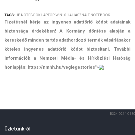
TAGS:
HP
NOTEBOOK
LAPTOP
WIN10
14
HASZNÁLT NOTEBOOK
Fizetésnél kérje az ingyenes adattörlő kódot adatainak
biztonsága érdekében! A Kormány döntése alapján a
kereskedő minden tartós adathordozó termék vásárlásakor
köteles ingyenes adattörlő kódot biztosítani. További
információk a Nemzeti Média- és Hírközlési Hatóság
honlapján: https://nmhh.hu/veglegestorles">
R324
D214
Q160
Üzletünkről