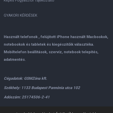
Képes Fogyasztói Tájékoztató
GYAKORI KÉRDÉSEK
Használt telefonok , felújitott iPhone használt Macbookok,
notebookok és tabletek és kiegészitőik választéka.
Mobiltelefon beállitások, szervíz, notebook telepités,
adatmentés.
Cégadatok: GSMZóna kft.
Székhely: 1133 Budapest Pannónia utca 102
Adószám: 25174506-2-41
Személyes átvétel: GSMZóna kft. 1134.Bp. Váci út 9-15