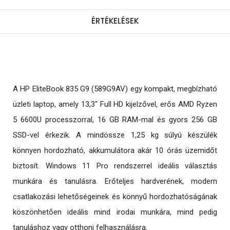
ÉRTÉKELÉSEK
A HP EliteBook 835 G9 (589G9AV) egy kompakt, megbízható
üzleti laptop, amely 13,3" Full HD kijelzővel, erős AMD Ryzen
5 6600U processzorral, 16 GB RAM-mal és gyors 256 GB
SSD-vel érkezik. A mindössze 1,25 kg súlyú készülék
könnyen hordozható, akkumulátora akár 10 órás üzemidőt
biztosít. Windows 11 Pro rendszerrel ideális választás
munkára és tanulásra. Erőteljes hardverének, modern
csatlakozási lehetőségeinek és könnyű hordozhatóságának
köszönhetően ideális mind irodai munkára, mind pedig
tanuláshoz vagy otthoni felhasználásra.