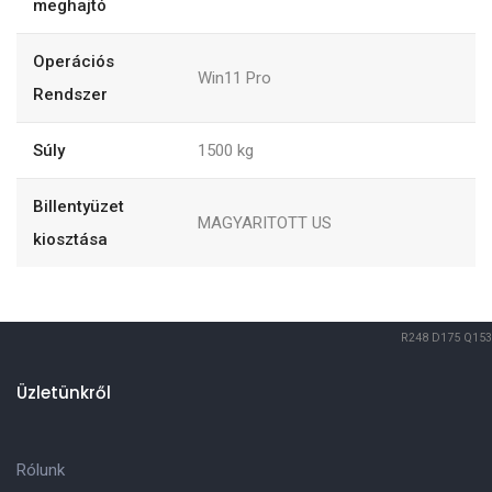
meghajtó
Operációs
Win11 Pro
Rendszer
Súly
1500
kg
Billentyüzet
MAGYARITOTT US
kiosztása
R248
D175
Q153
Üzletünkről
Rólunk