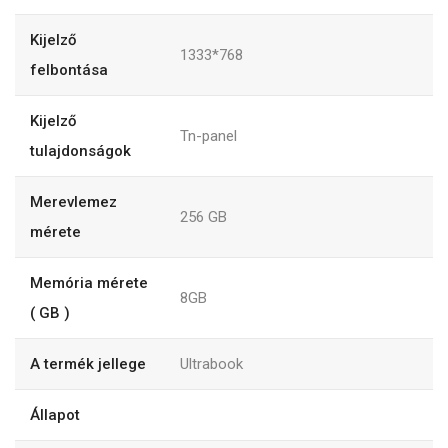
Kijelző
1333*768
felbontása
Kijelző
Tn-panel
tulajdonságok
Merevlemez
256
GB
mérete
Memória mérete
8GB
( GB )
A termék jellege
Ultrabook
Állapot