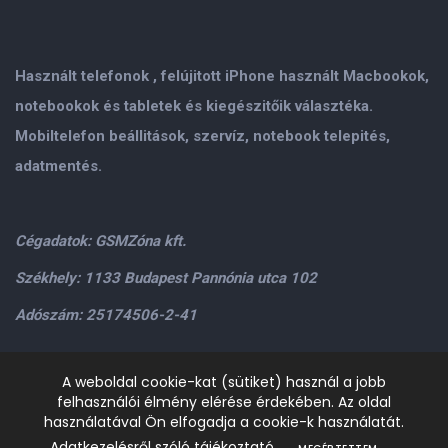
Használt telefonok , felújitott iPhone használt Macbookok,
notebookok és tabletek és kiegészitőik választéka.
Mobiltelefon beállitások, szervíz, notebook telepités,
adatmentés.
Cégadatok: GSMZóna kft.
Székhely: 1133 Budapest Pannónia utca 102
Adószám: 25174506-2-41
Személyes átvétel: GSMZóna kft. 1134.Bp. Váci út 9-15
A weboldal cookie-kat (sütiket) használ a jobb
felhasználói élmény elérése érdekében. Az oldal
H-P: 9.00-17.00,Szo: 9.00-13.00
+36205534995
+36209906363
használatával Ön elfogadja a cookie-k használatát.
/>email:
info@gsmzona.hu
gsmzonakft@gmail.com
Adatkezelésről szóló tájékoztató