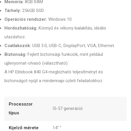
Memória:
8GB RAM
Tárhely:
256GB SSD
Operációs rendszer:
Windows 10
Hordozhatóság:
Könnyű és vékony kialakítás, ideális
utazáshoz.
Csatlakozók:
USB 3.0, USB-C, DisplayPort, VGA, Ethernet.
Biztonság:
Fejlett biztonsági funkciók, mint például
ujjlenyomat-olvasó (választható).
A HP Elitebook 840 G4 megbízható teljesítményt és
biztonságot nyújt a mindennapi üzleti feladatokhoz.
Processzor
I5-57 generáció
típus
Kijelző mérete
14"
"