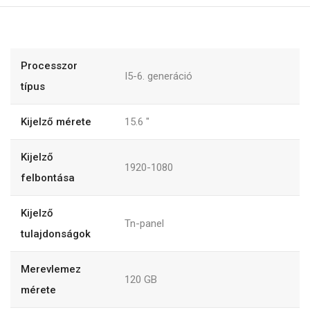
Processzor
I5-6. generáció
típus
Kijelző mérete
15.6
"
Kijelző
1920-1080
felbontása
Kijelző
Tn-panel
tulajdonságok
Merevlemez
120
GB
mérete