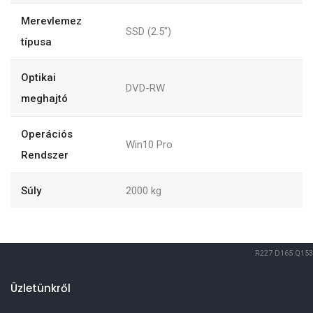
Merevlemez
SSD (2.5")
típusa
Optikai
DVD-RW
meghajtó
Operációs
Win10 Pro
Rendszer
Súly
2000
kg
R227
D165
Q153
Üzletünkről