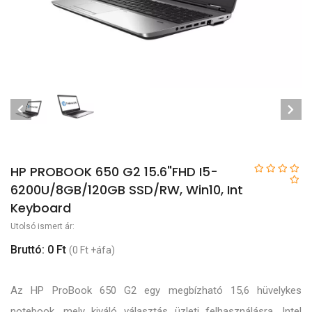
HP PROBOOK 650 G2 15.6"FHD I5-
6200U/8GB/120GB SSD/RW, Win10, Int
Keyboard
Utolsó ismert ár:
Bruttó: 0 Ft
(0 Ft +áfa)
Az HP ProBook 650 G2 egy megbízható 15,6 hüvelykes
notebook, mely kiváló választás üzleti felhasználásra. Intel