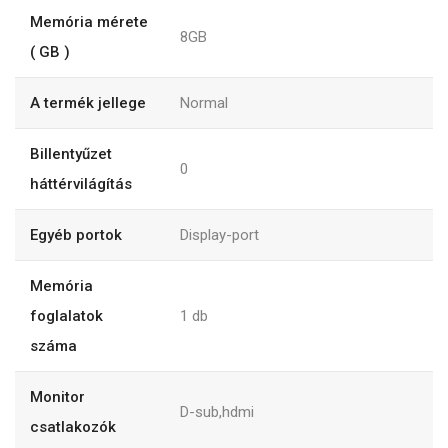
Memória mérete
8GB
( GB )
A termék jellege
Normal
Billentyűzet
0
háttérvilágítás
Egyéb portok
Display-port
Memória
foglalatok
1
db
száma
Monitor
D-sub,hdmi
csatlakozók