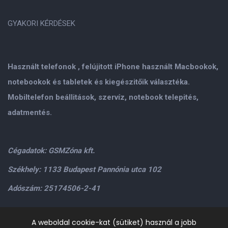
GYAKORI KÉRDÉSEK
Használt telefonok , felújitott iPhone használt Macbookok,
notebookok és tabletek és kiegészitőik választéka.
Mobiltelefon beállitások, szervíz, notebook telepités,
adatmentés.
Cégadatok: GSMZóna kft.
Székhely: 1133 Budapest Pannónia utca 102
Adószám: 25174506-2-41
Személyes átvétel: GSMZóna kft. 1134.Bp. Váci út 9-15
A weboldal cookie-kat (sütiket) használ a jobb