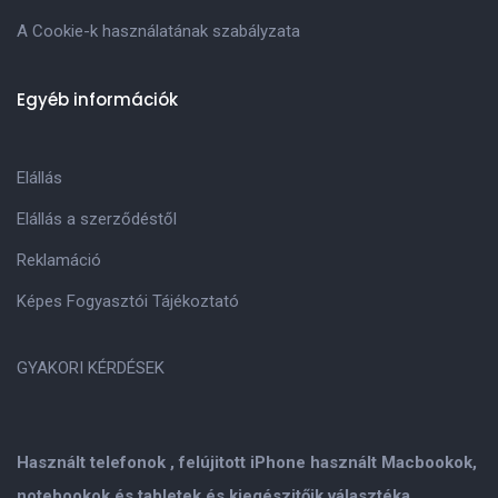
A Cookie-k használatának szabályzata
Egyéb információk
Elállás
Elállás a szerződéstől
Reklamáció
Képes Fogyasztói Tájékoztató
GYAKORI KÉRDÉSEK
Használt telefonok , felújitott iPhone használt Macbookok,
notebookok és tabletek és kiegészitőik választéka.