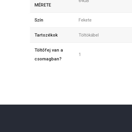
64GB
MÉRETE
Szín
Fekete
Tartozékok
Töltökábel
Töltőfej van a
1
csomagban?