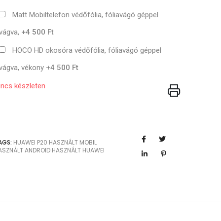
Matt Mobiltelefon védőfólia, fóliavágó géppel
vágva,
+4 500 Ft
HOCO HD okosóra védőfólia, fóliavágó géppel
vágva, vékony
+4 500 Ft
incs készleten
AGS:
HUAWEI
P20
HASZNÁLT MOBIL
ASZNÁLT ANDROID
HASZNÁLT HUAWEI