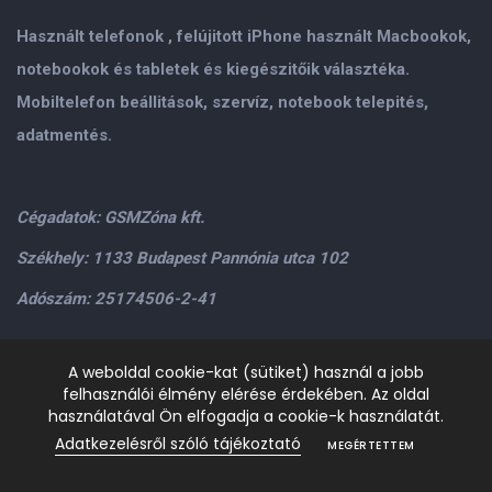
Használt telefonok , felújitott iPhone használt Macbookok,
notebookok és tabletek és kiegészitőik választéka.
Mobiltelefon beállitások, szervíz, notebook telepités,
adatmentés.
Cégadatok: GSMZóna kft.
Székhely: 1133 Budapest Pannónia utca 102
Adószám: 25174506-2-41
Személyes átvétel: GSMZóna kft. 1134.Bp. Váci út 9-15
A weboldal cookie-kat (sütiket) használ a jobb
felhasználói élmény elérése érdekében. Az oldal
H-P: 9.00-17.00,Szo: 9.00-13.00
+36205534995
+36209906363
használatával Ön elfogadja a cookie-k használatát.
/>email:
info@gsmzona.hu
gsmzonakft@gmail.com
Adatkezelésről szóló tájékoztató
MEGÉRTETTEM