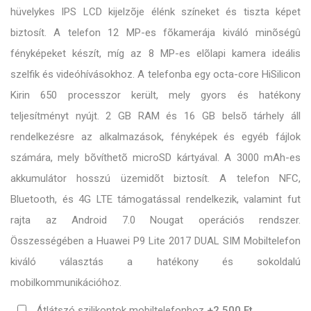
hüvelykes IPS LCD kijelzõje élénk színeket és tiszta képet
biztosít. A telefon 12 MP-es fõkamerája kiváló minõségû
fényképeket készít, míg az 8 MP-es elõlapi kamera ideális
szelfik és videóhívásokhoz. A telefonba egy octa-core HiSilicon
Kirin 650 processzor került, mely gyors és hatékony
teljesítményt nyújt. 2 GB RAM és 16 GB belsõ tárhely áll
rendelkezésre az alkalmazások, fényképek és egyéb fájlok
számára, mely bõvíthetõ microSD kártyával. A 3000 mAh-es
akkumulátor hosszú üzemidõt biztosít. A telefon NFC,
Bluetooth, és 4G LTE támogatással rendelkezik, valamint fut
rajta az Android 7.0 Nougat operációs rendszer.
Összességében a Huawei P9 Lite 2017 DUAL SIM Mobiltelefon
kiváló választás a hatékony és sokoldalú
mobilkommunikációhoz.
Átlátszó szilikontok mobiltelefonhoz
+2 500 Ft