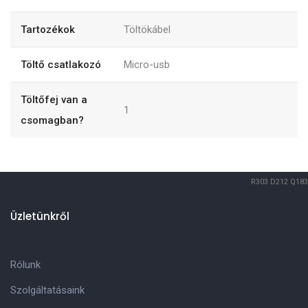
Tartozékok
Töltökábel
Töltő csatlakozó
Micro-usb
Töltőfej van a
1
csomagban?
R303
D212
Q183
Üzletünkről
Rólunk
Szolgáltatásaink