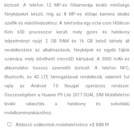
biztosít. A telefon 12 MP-es fõkamerája kiváló minõségû
fényképeket készít, míg az 8 MP-es elõlapi kamera ideális
szelfik és videóhívásokhoz. A telefonba egy octa-core HiSilicon
Kirin 650 processzor került, mely gyors és hatékony
teljesítményt nyújt. 2 GB RAM és 16 GB belsõ tárhely áll
rendelkezésre az alkalmazások, fényképek és egyéb fájlok
számára, mely bõvíthetõ microSD kártyával. A 3000 mAh-es
akkumulátor hosszú üzemidõt biztosít. A telefon NFC,
Bluetooth, és 4G LTE támogatással rendelkezik, valamint fut
rajta az Android 7.0 Nougat operációs rendszer.
Összességében a Huawei P9 Lite 2017 DUAL SIM Mobiltelefon
kiváló választás a hatékony és sokoldalú
mobilkommunikációhoz.
Átlátszó szilikontok mobiltelefonhoz
+2 500 Ft