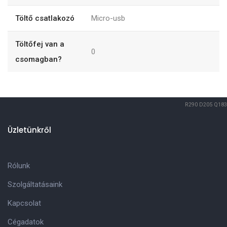
Töltő csatlakozó
Micro-usb
Töltőfej van a
0
csomagban?
R290
D205
Q183
Üzletünkről
Rólunk
Szolgáltatásaink
Kapcsolat
Cégadatok