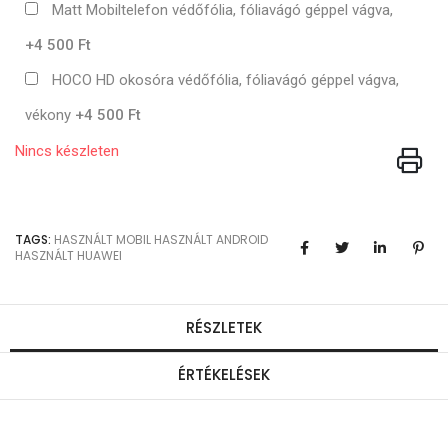
Matt Mobiltelefon védőfólia, fóliavágó géppel vágva,
+4 500 Ft
HOCO HD okosóra védőfólia, fóliavágó géppel vágva,
vékony
+4 500 Ft
Nincs készleten
TAGS:
HASZNÁLT MOBIL
HASZNÁLT ANDROID
HASZNÁLT HUAWEI
RÉSZLETEK
ÉRTÉKELÉSEK