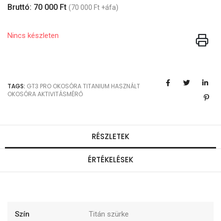
Bruttó: 70 000 Ft
(70 000 Ft +áfa)
Nincs készleten
TAGS:
GT3 PRO
OKOSÓRA
TITANIUM
HASZNÁLT
OKOSÓRA
AKTIVITÁSMÉRŐ
RÉSZLETEK
ÉRTÉKELÉSEK
Szín
Titán szürke