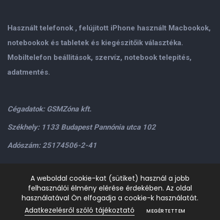
Használt telefonok , felújitott iPhone használt Macbookok,
notebookok és tabletek és kiegészitőik választéka.
Mobiltelefon beállitások, szervíz, notebook telepités,
adatmentés.
Cégadatok: GSMZóna kft.
Székhely: 1133 Budapest Pannónia utca 102
Adószám: 25174506-2-41
Személyes átvétel: GSMZóna kft. 1134.Bp. Váci út 9-15
A weboldal cookie-kat (sütiket) használ a jobb
felhasználói élmény elérése érdekében. Az oldal
H-P: 9.00-17.00,Szo: 9.00-13.00
+36205534995
+36209906363
használatával Ön elfogadja a cookie-k használatát.
/>email:
info@gsmzona.hu
gsmzonakft@gmail.com
Adatkezelésről szóló tájékoztató
MEGÉRTETTEM