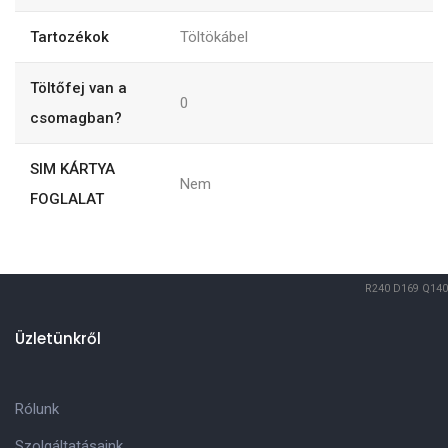
Tartozékok
Töltökábel
Töltőfej van a
0
csomagban?
SIM KÁRTYA
Nem
FOGLALAT
R240
D169
Q140
Üzletünkről
Rólunk
Szolgáltatásaink