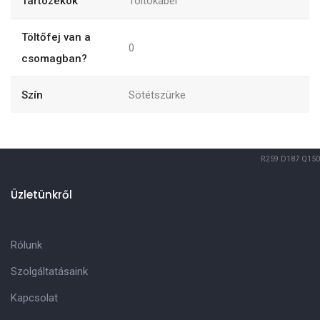
Tartozékok
Töltökábel
Töltőfej van a
0
csomagban?
Szín
Sötétszürke
R259
D187
Q150
Üzletünkről
Rólunk
Szolgáltatásaink
Kapcsolat