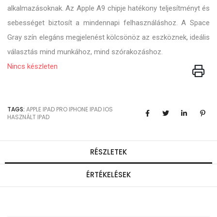
alkalmazásoknak. Az Apple A9 chipje hatékony teljesítményt és
sebességet biztosít a mindennapi felhasználáshoz. A Space
Gray szín elegáns megjelenést kölcsönöz az eszköznek, ideális
választás mind munkához, mind szórakozáshoz.
Nincs készleten
TAGS:
APPLE
IPAD PRO
IPHONE
IPAD
IOS
HASZNÁLT IPAD
RÉSZLETEK
ÉRTÉKELÉSEK