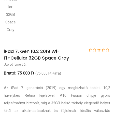
iPad 7. Gen 10.2 2019 Wi-
Fi+Cellular 32GB Space Gray
Utolsó ismert ár:
Bruttó: 75 000 Ft
(75 000 Ft +áfa)
Az iPad 7. generáció (2019) egy megbízható tablet, 10,2
hüvelykes Retina kijelzõvel. A10 Fusion chipje gyors
teljesítményt biztosít, míg a 32GB belsõ tárhely elegendõ helyet
kínál az alkalmazásoknak és fájloknak. Ideális választás