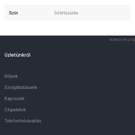
Szín
Sötétszürke
R239
D179
Q150
Üzletünkről
Rólunk
Szolgáltatásaink
Kapcsolat
Cégadatok
Telefonfelvásárlás