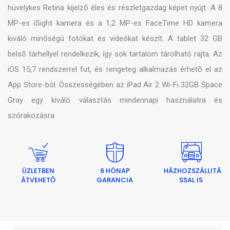
hüvelykes Retina kijelzõ éles és részletgazdag képet nyújt. A 8
MP-es iSight kamera és a 1,2 MP-es FaceTime HD kamera
kiváló minõségû fotókat és videókat készít. A tablet 32 GB
belsõ tárhellyel rendelkezik, így sok tartalom tárolható rajta. Az
iOS 15,7 rendszerrel fut, és rengeteg alkalmazás érhetõ el az
App Store-ból. Összességében az iPad Air 2 Wi-Fi 32GB Space
Gray egy kiváló választás mindennapi használatra és
szórakozásra.
ÜZLETBEN
6 HÓNAP
HÁZHOZSZÁLLITÁ
ÁTVEHETŐ
GARANCIA
SSAL IS