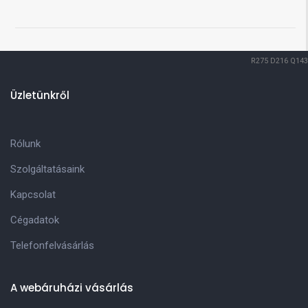
R275
D216
Q143
Üzletünkről
Rólunk
Szolgáltatásaink
Kapcsolat
Cégadatok
Telefonfelvásárlás
A webáruházi vásárlás