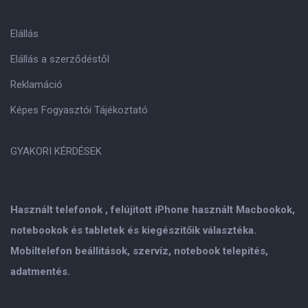
Elállás
Elállás a szerződéstől
Reklamáció
Képes Fogyasztói Tájékoztató
GYAKORI KÉRDÉSEK
Használt telefonok , felújitott iPhone használt Macbookok,
notebookok és tabletek és kiegészitőik választéka.
Mobiltelefon beállitások, szervíz, notebook telepités,
adatmentés.