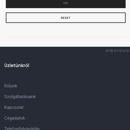
OK
RESET
R159
D110
Q121
Üzletünkről
Rólunk
Szolgáltatásaink
Kapcsolat
Cégadatok
Telefonfelvásárlás