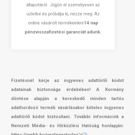
állapotáról.. Jöjjön el személyesen az
üzletbe és próbálja ki, nézze meg.
Az
online vásárolt termékeinkre
14 nap
pénzvisszafizetési garanciát adunk.
Fizetésnél kérje az ingyenes adattörlő kódot
adatainak biztonsága érdekében! A Kormány
döntése alapján a kereskedő minden tartós
adathordozó termék vásárlásakor köteles ingyenes
adattörlő kódot biztosítani. További információk a
Nemzeti Média- és Hírközlési Hatóság honlapján:
https://nmhh.hu/veglegestorles">