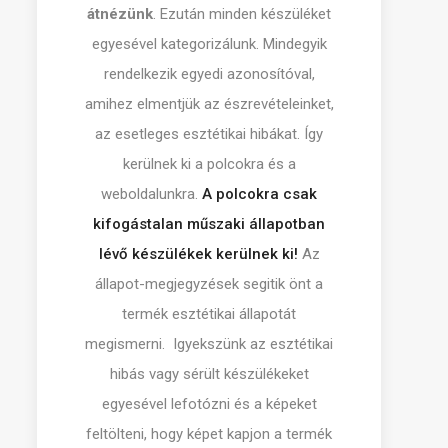
átnézünk
. Ezután minden készüléket
egyesével kategorizálunk. Mindegyik
rendelkezik egyedi azonosítóval,
amihez elmentjük az észrevételeinket,
az esetleges esztétikai hibákat. Így
kerülnek ki a polcokra és a
weboldalunkra.
A polcokra csak
kifogástalan műszaki állapotban
lévő készülékek kerülnek ki!
Az
állapot-megjegyzések segitik önt a
termék esztétikai állapotát
megismerni. Igyekszünk az esztétikai
hibás vagy sérült készülékeket
egyesével lefotózni és a képeket
feltölteni, hogy képet kapjon a termék