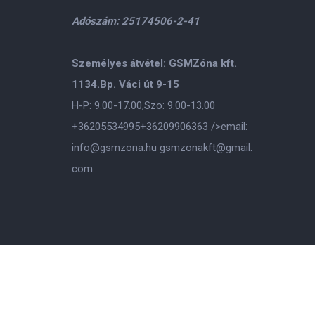
Adószám: 25174506-2-41
Személyes átvétel: GSMZóna kft.
1134.Bp. Váci út 9-15
H-P: 9.00-17.00,Szo: 9.00-13.00
+36205534995
+36209906363
/>email:
info@gsmzona.hu
gsmzonakft@gmail.
com