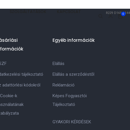
SZOLGÁLTATÁSOK
KAPCSOLAT
R229
D165
Q144
0
ásárlási
Egyéb információk
nformációk
SZF
Elállás
atkezelési tájékoztató
Elállás a szerződéstől
 adattörlési kódokról
Reklamáció
 Cookie-k
Képes Fogyasztói
asználatának
Tájékoztató
zabályzata
GYAKORI KÉRDÉSEK