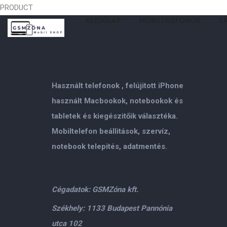
PRODUCT
KEZDŐLAP
MOBILTELEFONOK
T
Használt telefonok , felújitott iPhone
használt Macbookok, notebookok és
tabletek és kiegészitőik választéka.
Mobiltelefon beállitások, szervíz,
notebook telepités, adatmentés.
Cégadatok: GSMZóna kft.
Székhely: 1133 Budapest Pannónia
utca 102