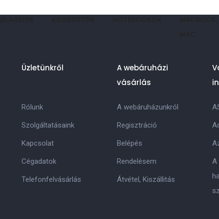
ÁBLAGÉPEK
KIEGÉSZITŐK
NOTEBOOKOK
MACBOOK,
MAC
Üzletünkről
A webáruházi
V
vásárlás
i
Rólunk
A webáruházunkról
A
Szolgáltatásaink
Regisztráció
Ad
Kapcsolat
Belépés
Az
Cégadatok
Rendelésem
A
h
Telefonfelvásárlás
Átvétel, Kiszállitás
s