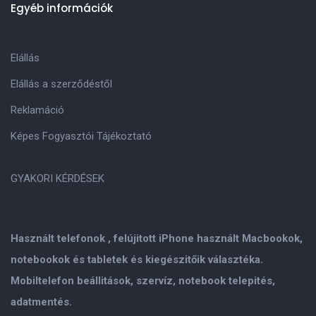
Egyéb információk
Elállás
Elállás a szerződéstől
Reklamáció
Képes Fogyasztói Tájékoztató
GYAKORI KÉRDÉSEK
Használt telefonok , felújitott iPhone használt Macbookok,
notebookok és tabletek és kiegészitőik választéka.
Mobiltelefon beállitások, szervíz, notebook telepités,
adatmentés.