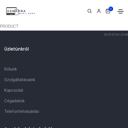
0
PRODUCT
R219
D161
Q144
Üzletünkről
Rólunk
Szolgáltatásaink
Kapcsolat
Cégadatok
Telefonfelvásárlás