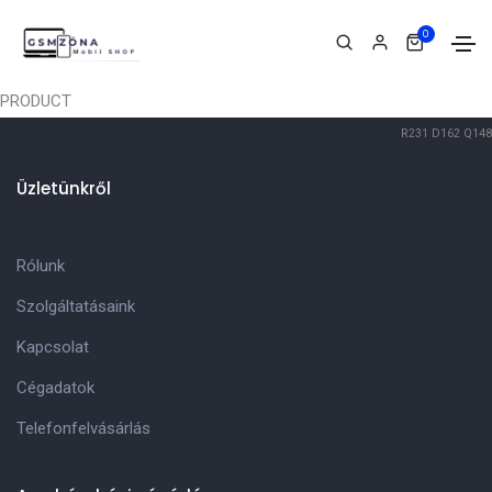
0
PRODUCT
R231
D162
Q148
Üzletünkről
Rólunk
Szolgáltatásaink
Kapcsolat
Cégadatok
Telefonfelvásárlás