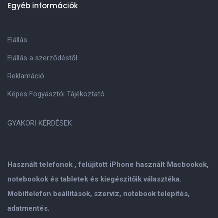
Egyéb információk
Elállás
Elállás a szerződéstől
Reklamáció
Képes Fogyasztói Tájékoztató
GYAKORI KÉRDÉSEK
Használt telefonok , felújitott iPhone használt Macbookok,
notebookok és tabletek és kiegészitőik választéka.
Mobiltelefon beállitások, szervíz, notebook telepités,
adatmentés.