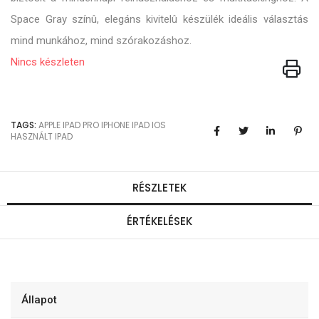
Space Gray színû, elegáns kivitelû készülék ideális választás
mind munkához, mind szórakozáshoz.
Nincs készleten
TAGS:
APPLE
IPAD PRO
IPHONE
IPAD
IOS
HASZNÁLT IPAD
RÉSZLETEK
ÉRTÉKELÉSEK
Állapot