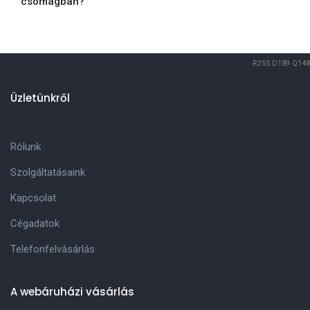
csomagban?
R255
D189
Q148
Üzletünkről
Rólunk
Szolgáltatásaink
Kapcsolat
Cégadatok
Telefonfelvásárlás
A webáruházi vásárlás