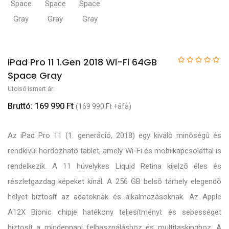
iPad Pro 11 1.Gen 2018 Wi-Fi 64GB
Space Gray
Utolsó ismert ár:
Bruttó: 169 990 Ft
(169 990 Ft +áfa)
Az iPad Pro 11 (1. generáció, 2018) egy kiváló minõségû és
rendkívül hordozható tablet, amely Wi-Fi és mobilkapcsolattal is
rendelkezik. A 11 hüvelykes Liquid Retina kijelzõ éles és
részletgazdag képeket kínál. A 256 GB belsõ tárhely elegendõ
helyet biztosít az adatoknak és alkalmazásoknak. Az Apple
A12X Bionic chipje hatékony teljesítményt és sebességet
biztosít a mindennapi felhasználáshoz és multitaskinghoz. A