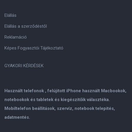
Elállás
Elállás a szerződéstől
Reklamáció
Képes Fogyasztói Tájékoztató
GYAKORI KÉRDÉSEK
Használt telefonok , felújitott iPhone használt Macbookok,
notebookok és tabletek és kiegészitőik választéka.
Mobiltelefon beállitások, szervíz, notebook telepités,
adatmentés.