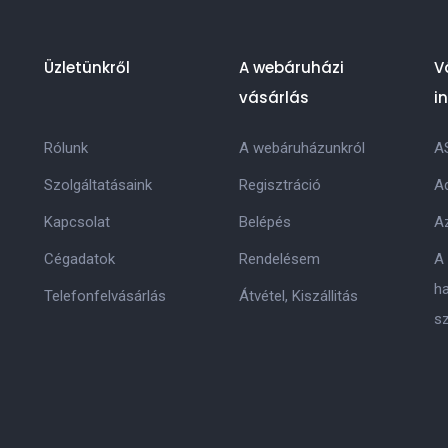
Üzletünkről
A webáruházi
V
vásárlás
i
Rólunk
A webáruházunkról
A
Szolgáltatásaink
Regisztráció
Ad
Kapcsolat
Belépés
Az
Cégadatok
Rendelésem
A
h
Telefonfelvásárlás
Átvétel, Kiszállitás
s