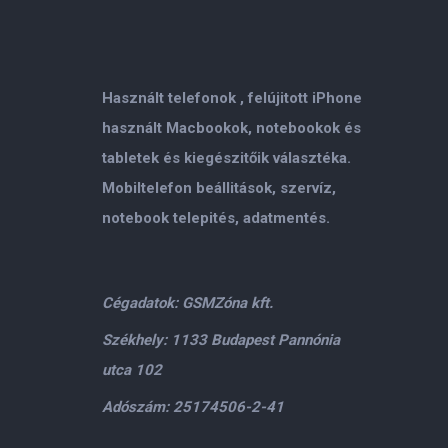
Használt telefonok , felújitott iPhone
használt Macbookok, notebookok és
tabletek és kiegészitőik választéka.
Mobiltelefon beállitások, szervíz,
notebook telepités, adatmentés.
Cégadatok: GSMZóna kft.
Székhely: 1133 Budapest Pannónia
utca 102
Adószám: 25174506-2-41