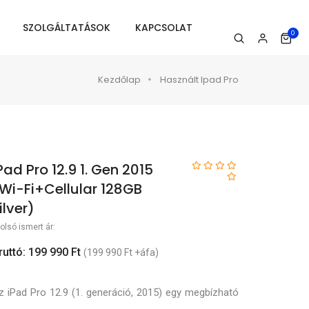
SZOLGÁLTATÁSOK
KAPCSOLAT
0
Kezdőlap
Használt Ipad Pro
Pad Pro 12.9 1. Gen 2015
Wi-Fi+Cellular 128GB
ilver)
olsó ismert ár:
ruttó: 199 990 Ft
(199 990 Ft +áfa)
z iPad Pro 12.9 (1. generáció, 2015) egy megbízható