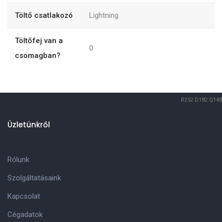
Töltő csatlakozó
Lightning
Töltőfej van a
0
csomagban?
R252
D182
Q148
Üzletünkről
Rólunk
Szolgáltatásaink
Kapcsolat
Cégadatok