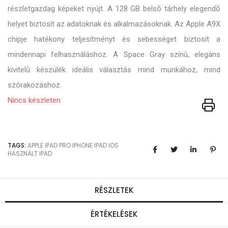
részletgazdag képeket nyújt. A 128 GB belsõ tárhely elegendõ
helyet biztosít az adatoknak és alkalmazásoknak. Az Apple A9X
chipje hatékony teljesítményt és sebességet biztosít a
mindennapi felhasználáshoz. A Space Gray színû, elegáns
kivitelû készülék ideális választás mind munkához, mind
szórakozáshoz.
Nincs készleten
TAGS:
APPLE
IPAD PRO
IPHONE
IPAD
IOS
HASZNÁLT IPAD
RÉSZLETEK
ÉRTÉKELÉSEK