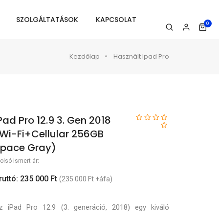
SZOLGÁLTATÁSOK
KAPCSOLAT
0
Kezdőlap
Használt Ipad Pro
Pad Pro 12.9 3. Gen 2018
Wi-Fi+Cellular 256GB
pace Gray)
olsó ismert ár:
ruttó: 235 000 Ft
(235 000 Ft +áfa)
z iPad Pro 12.9 (3. generáció, 2018) egy kiváló