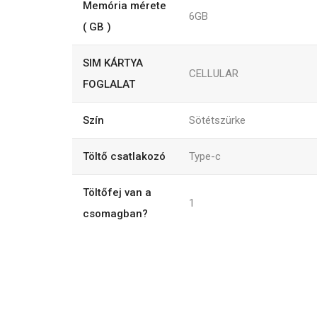
Memória mérete
6GB
( GB )
SIM KÁRTYA
CELLULAR
FOGLALAT
Szín
Sötétszürke
Töltő csatlakozó
Type-c
Töltőfej van a
1
csomagban?