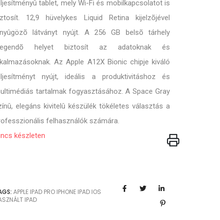
eljesítményû tablet, mely Wi-Fi és mobilkapcsolatot is
iztosít. 12,9 hüvelykes Liquid Retina kijelzõjével
enyûgözõ látványt nyújt. A 256 GB belsõ tárhely
legendõ helyet biztosít az adatoknak és
lkalmazásoknak. Az Apple A12X Bionic chipje kiváló
eljesítményt nyújt, ideális a produktivitáshoz és
ultimédiás tartalmak fogyasztásához. A Space Gray
zínû, elegáns kivitelû készülék tökéletes választás a
rofesszionális felhasználók számára.
incs készleten
AGS:
APPLE
IPAD PRO
IPHONE
IPAD
IOS
ASZNÁLT IPAD