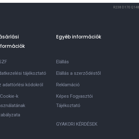
R238
D170
Q148
ásárlási
Egyéb információk
nformációk
SZF
Elállás
atkezelési tájékoztató
Elállás a szerződéstől
 adattörlési kódokról
Reklamáció
 Cookie-k
Képes Fogyasztói
asználatának
Tájékoztató
zabályzata
GYAKORI KÉRDÉSEK