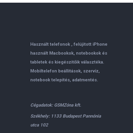
Használt telefonok , felújitott iPhone
használt Macbookok, notebookok és
tabletek és kiegészitőik választéka.
Mobiltelefon beállitások, szervíz,
notebook telepités, adatmentés.
Cégadatok: GSMZóna kft.
Székhely: 1133 Budapest Pannónia
utca 102