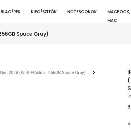
ÁBLAGÉPEK
KIEGÉSZITŐK
NOTEBOOKOK
MACBOOK,
MAC
ar 256GB Space Gray)
i
(
S
Ut
B
A