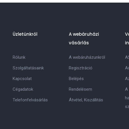
Üzletünkről
A webáruházi
V
vásárlás
i
Rólunk
A webáruházunkról
A
Szolgáltatásaink
Regisztráció
Ad
Kapcsolat
Belépés
Az
Cégadatok
Rendelésem
A
h
Telefonfelvásárlás
Átvétel, Kiszállitás
s