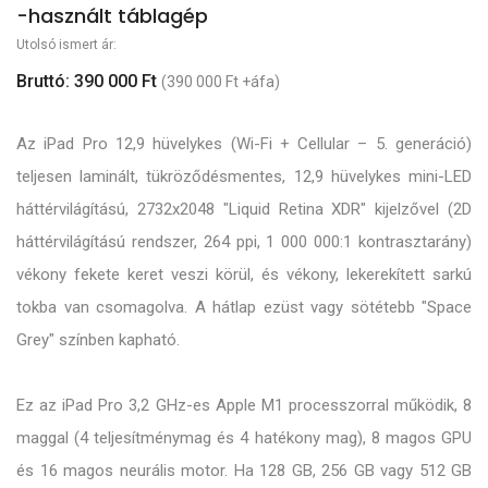
-használt táblagép
Utolsó ismert ár:
Bruttó: 390 000 Ft
(390 000 Ft +áfa)
Az iPad Pro 12,9 hüvelykes (Wi-Fi + Cellular – 5. generáció)
teljesen laminált, tükröződésmentes, 12,9 hüvelykes mini-LED
háttérvilágítású, 2732x2048 "Liquid Retina XDR" kijelzővel (2D
háttérvilágítású rendszer, 264 ppi, 1 000 000:1 kontrasztarány)
vékony fekete keret veszi körül, és vékony, lekerekített sarkú
tokba van csomagolva. A hátlap ezüst vagy sötétebb "Space
Grey" színben kapható.
Ez az iPad Pro 3,2 GHz-es Apple M1 processzorral működik, 8
maggal (4 teljesítménymag és 4 hatékony mag), 8 magos GPU
és 16 magos neurális motor. Ha 128 GB, 256 GB vagy 512 GB