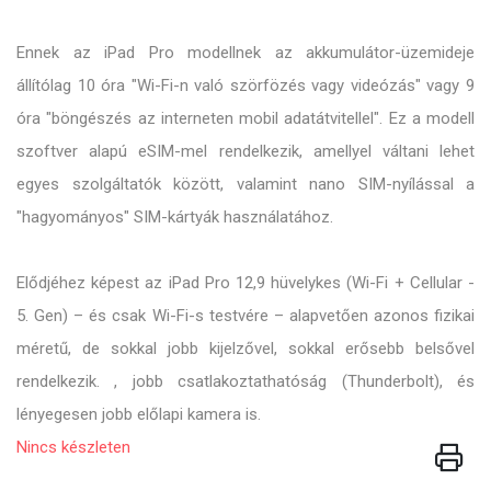
Ennek az iPad Pro modellnek az akkumulátor-üzemideje
állítólag 10 óra "Wi-Fi-n való szörfözés vagy videózás" vagy 9
óra "böngészés az interneten mobil adatátvitellel". Ez a modell
szoftver alapú eSIM-mel rendelkezik, amellyel váltani lehet
egyes szolgáltatók között, valamint nano SIM-nyílással a
"hagyományos" SIM-kártyák használatához.
Elődjéhez képest az iPad Pro 12,9 hüvelykes (Wi-Fi + Cellular -
5. Gen) – és csak Wi-Fi-s testvére – alapvetően azonos fizikai
méretű, de sokkal jobb kijelzővel, sokkal erősebb belsővel
rendelkezik. , jobb csatlakoztathatóság (Thunderbolt), és
lényegesen jobb előlapi kamera is.
Nincs készleten