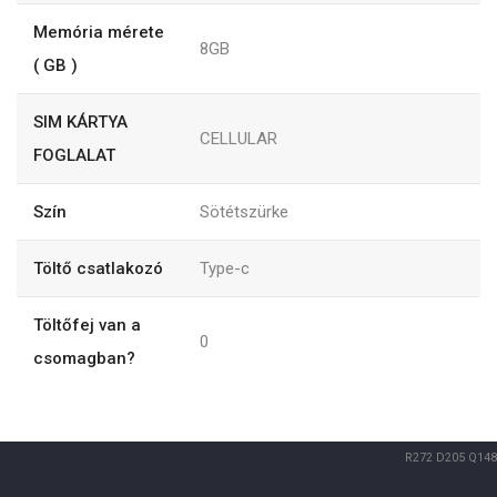
Memória mérete
8GB
( GB )
SIM KÁRTYA
CELLULAR
FOGLALAT
Szín
Sötétszürke
Töltő csatlakozó
Type-c
Töltőfej van a
0
csomagban?
R272
D205
Q148