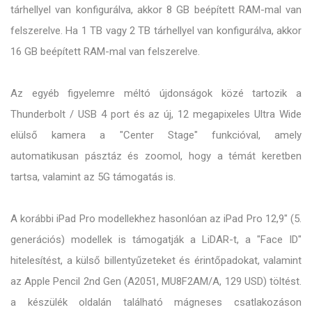
tárhellyel van konfigurálva, akkor 8 GB beépített RAM-mal van
felszerelve. Ha 1 TB vagy 2 TB tárhellyel van konfigurálva, akkor
16 GB beépített RAM-mal van felszerelve.
Az egyéb figyelemre méltó újdonságok közé tartozik a
Thunderbolt / USB 4 port és az új, 12 megapixeles Ultra Wide
elülső kamera a "Center Stage" funkcióval, amely
automatikusan pásztáz és zoomol, hogy a témát keretben
tartsa, valamint az 5G támogatás is.
A korábbi iPad Pro modellekhez hasonlóan az iPad Pro 12,9" (5.
generációs) modellek is támogatják a LiDAR-t, a "Face ID"
hitelesítést, a külső billentyűzeteket és érintőpadokat, valamint
az Apple Pencil 2nd Gen (A2051, MU8F2AM/A, 129 USD) töltést.
a készülék oldalán található mágneses csatlakozáson