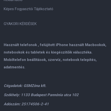
Képes Fogyasztói Tájékoztató
GYAKORI KÉRDÉSEK
Használt telefonok , felújitott iPhone használt Macbookok,
notebookok és tabletek és kiegészitőik választéka.
Mobiltelefon beállitások, szervíz, notebook telepités,
adatmentés.
Cégadatok: GSMZóna kft.
Székhely: 1133 Budapest Pannónia utca 102
Adószám: 25174506-2-41