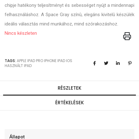
chipje hatékony teljesítményt és sebességet nyújt a mindennapi
felhasználáshoz. A Space Gray színû, elegáns kivitelû készülék
ideális választás mind munkához, mind szórakozáshoz.
Nincs készleten
TAGS:
APPLE
IPAD PRO
IPHONE
IPAD
IOS
HASZNÁLT IPAD
RÉSZLETEK
ÉRTÉKELÉSEK
Állapot