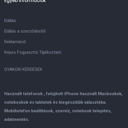
Egyéb információk
Elállás
Elállás a szerződéstől
Reklamáció
Képes Fogyasztói Tájékoztató
GYAKORI KÉRDÉSEK
Használt telefonok , felújitott iPhone használt Macbookok,
notebookok és tabletek és kiegészitőik választéka.
Mobiltelefon beállitások, szervíz, notebook telepités,
adatmentés.