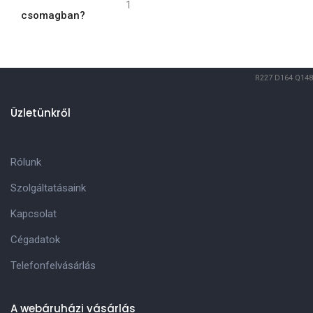
1
csomagban?
R227
D164
Q148
Üzletünkről
Rólunk
Szolgáltatásaink
Kapcsolat
Cégadatok
Telefonfelvásárlás
A webáruházi vásárlás