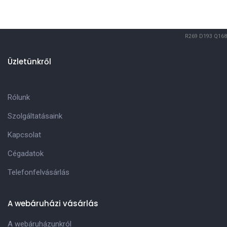
R269
D193
Q168
Üzletünkről
Rólunk
Szolgáltatásaink
Kapcsolat
Cégadatok
Telefonfelvásárlás
A webáruházi vásárlás
A webáruházunkról