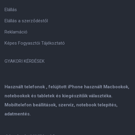
Elállás
Elállás a szerződéstől
Reklamáció
Képes Fogyasztói Tájékoztató
GYAKORI KÉRDÉSEK
Használt telefonok , felújitott iPhone használt Macbookok,
notebookok és tabletek és kiegészitőik választéka.
Mobiltelefon beállitások, szervíz, notebook telepités,
adatmentés.