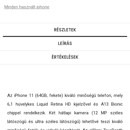
Minden használt iphone
RÉSZLETEK
LEÍRÁS
ÉRTÉKELÉSEK
Az iPhone 11 (64GB, fekete) kiváló minõségû telefon, mely
6,1 hüvelykes Liquid Retina HD kijelzõvel és A13 Bionic
chippel rendelkezik. Két hátlapi kamera (12 MP széles
látószögû és ultra széles látószögû) lehetõvé teszi kiváló