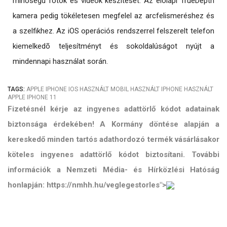
minõségû fotók és videók készítését. Az elõlapi TrueDepth
kamera pedig tökéletesen megfelel az arcfelismeréshez és
a szelfikhez. Az iOS operációs rendszerrel felszerelt telefon
kiemelkedõ teljesítményt és sokoldalúságot nyújt a
mindennapi használat során.
TAGS:
APPLE
IPHONE
IOS
HASZNÁLT MOBIL
HASZNÁLT IPHONE
HASZNÁLT
APPLE
IPHONE 11
Fizetésnél kérje az ingyenes adattörlő kódot adatainak
biztonsága érdekében! A Kormány döntése alapján a
kereskedő minden tartós adathordozó termék vásárlásakor
köteles ingyenes adattörlő kódot biztosítani. További
információk a Nemzeti Média- és Hírközlési Hatóság
honlapján: https://nmhh.hu/veglegestorles">