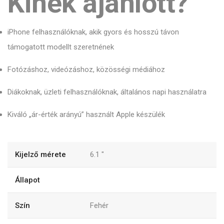
Kinek ajánlott?
iPhone felhasználóknak, akik gyors és hosszú távon
támogatott modellt szeretnének
Fotózáshoz, videózáshoz, közösségi médiához
Diákoknak, üzleti felhasználóknak, általános napi használatra
Kiváló „ár-érték arányú” használt Apple készülék
Kijelző mérete
6.1
"
Állapot
Szín
Fehér