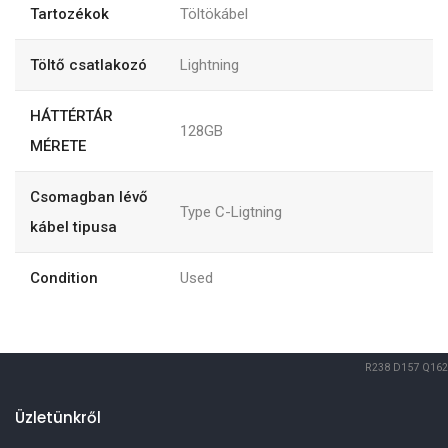
Tartozékok
Töltökábel
Töltő csatlakozó
Lightning
HÁTTÉRTÁR
128GB
MÉRETE
Csomagban lévő
Type C-Ligtning
kábel tipusa
Condition
Used
R238
D157
Q162
Üzletünkről