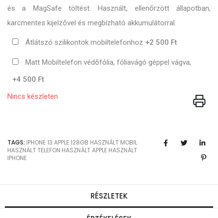
és a MagSafe töltést. Használt, ellenőrzött állapotban,
karcmentes kijelzővel és megbízható akkumulátorral.
Átlátszó szilikontok mobiltelefonhoz
+2 500 Ft
Matt Mobiltelefon védőfólia, fóliavágó géppel vágva,
+4 500 Ft
Nincs készleten
TAGS:
IPHONE 13
APPLE
128GB
HASZNÁLT MOBIL
HASZNÁLT TELEFON
HASZNÁLT APPLE
HASZNÁLT
IPHONE
RÉSZLETEK