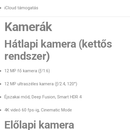
iCloud támogatás
Kamerák
Hátlapi kamera (kettős
rendszer)
12 MP fő kamera (ƒ/1.6)
12 MP ultraszéles kamera (ƒ/2.4, 120°)
Éjszakai mód, Deep Fusion, Smart HDR 4
4K videó 60 fps-ig, Cinematic Mode
Előlapi kamera