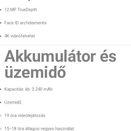
12 MP TrueDepth
Face ID arcfelismerés
4K videófelvétel
Akkumulátor és
üzemidő
Kapacitás: kb. 3 240 mAh
Üzemidő:
19 óra videólejátszás
15–18 óra átlagos vegyes használat