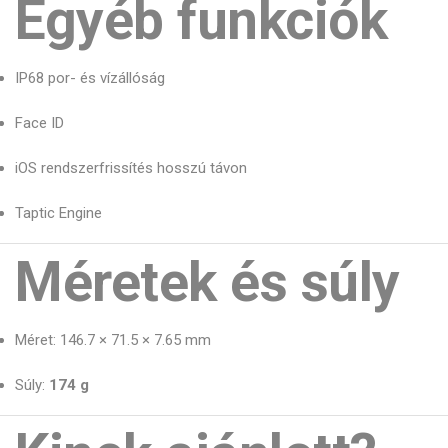
Egyéb funkciók
IP68 por- és vízállóság
Face ID
iOS rendszerfrissítés hosszú távon
Taptic Engine
Méretek és súly
Méret: 146.7 × 71.5 × 7.65 mm
Súly:
174 g