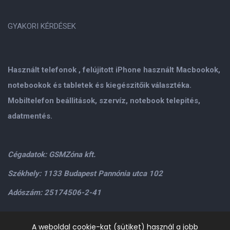
GYAKORI KÉRDÉSEK
Használt telefonok , felújitott iPhone használt Macbookok,
notebookok és tabletek és kiegészitőik választéka.
Mobiltelefon beállitások, szervíz, notebook telepités,
adatmentés.
Cégadatok: GSMZóna kft.
Székhely: 1133 Budapest Pannónia utca 102
Adószám: 25174506-2-41
Személyes átvétel: GSMZóna kft. 1134.Bp. Váci út 9-15
A weboldal cookie-kat (sütiket) használ a jobb