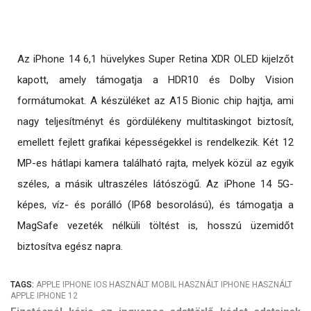
Az iPhone 14 6,1 hüvelykes Super Retina XDR OLED kijelzőt
kapott, amely támogatja a HDR10 és Dolby Vision
formátumokat. A készüléket az A15 Bionic chip hajtja, ami
nagy teljesítményt és gördülékeny multitaskingot biztosít,
emellett fejlett grafikai képességekkel is rendelkezik. Két 12
MP-es hátlapi kamera található rajta, melyek közül az egyik
széles, a másik ultraszéles látószögű. Az iPhone 14 5G-
képes, víz- és porálló (IP68 besorolású), és támogatja a
MagSafe vezeték nélküli töltést is, hosszú üzemidőt
biztosítva egész napra.
TAGS:
APPLE
IPHONE
IOS
HASZNÁLT MOBIL
HASZNÁLT IPHONE
HASZNÁLT
APPLE
IPHONE 12