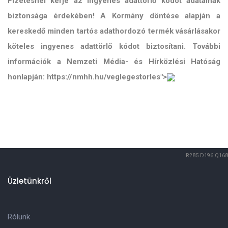
Fizetésnél kérje az ingyenes adattörlő kódot adatainak
biztonsága érdekében! A Kormány döntése alapján a
kereskedő minden tartós adathordozó termék vásárlásakor
köteles ingyenes adattörlő kódot biztosítani. További
információk a Nemzeti Média- és Hírközlési Hatóság
honlapján: https://nmhh.hu/veglegestorles">
R285
D196
Q168
Üzletünkről
Rólunk