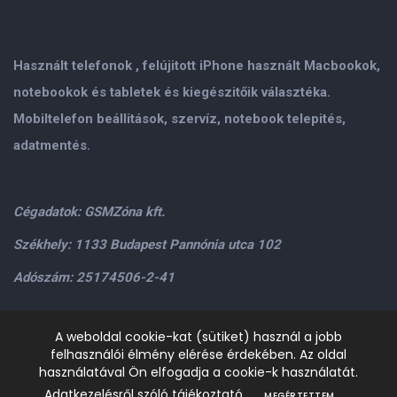
Használt telefonok , felújitott iPhone használt Macbookok,
notebookok és tabletek és kiegészitőik választéka.
Mobiltelefon beállitások, szervíz, notebook telepités,
adatmentés.
Cégadatok: GSMZóna kft.
Székhely: 1133 Budapest Pannónia utca 102
Adószám: 25174506-2-41
Személyes átvétel: GSMZóna kft. 1134.Bp. Váci út 9-15
A weboldal cookie-kat (sütiket) használ a jobb
felhasználói élmény elérése érdekében. Az oldal
H-P: 9.00-17.00,Szo: 9.00-13.00
+36205534995
+36209906363
használatával Ön elfogadja a cookie-k használatát.
/>email:
info@gsmzona.hu
gsmzonakft@gmail.com
Adatkezelésről szóló tájékoztató
MEGÉRTETTEM