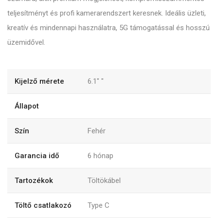
teljesítményt és profi kamerarendszert keresnek. Ideális üzleti,
kreatív és mindennapi használatra, 5G támogatással és hosszú
üzemidővel.
Kijelző mérete
6.1"
"
Állapot
Szín
Fehér
Garancia idő
6
hónap
Tartozékok
Töltökábel
Töltő csatlakozó
Type C