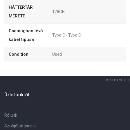
HÁTTÉRTÁR
128GB
MÉRETE
Csomagban lévő
Type C- Type C
kábel tipusa
Condition
Used
R253
D178
Q158
Üzletünkről
Rólunk
Szolgáltatásaink