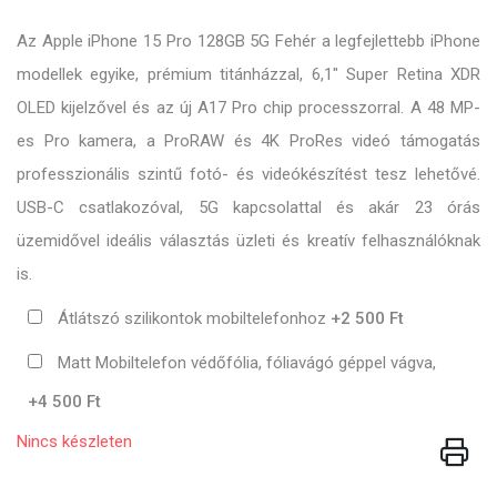
Az Apple iPhone 15 Pro 128GB 5G Fehér a legfejlettebb iPhone
modellek egyike, prémium titánházzal, 6,1" Super Retina XDR
OLED kijelzővel és az új A17 Pro chip processzorral. A 48 MP-
es Pro kamera, a ProRAW és 4K ProRes videó támogatás
professzionális szintű fotó- és videókészítést tesz lehetővé.
USB-C csatlakozóval, 5G kapcsolattal és akár 23 órás
üzemidővel ideális választás üzleti és kreatív felhasználóknak
is.
Átlátszó szilikontok mobiltelefonhoz
+2 500 Ft
Matt Mobiltelefon védőfólia, fóliavágó géppel vágva,
+4 500 Ft
Nincs készleten