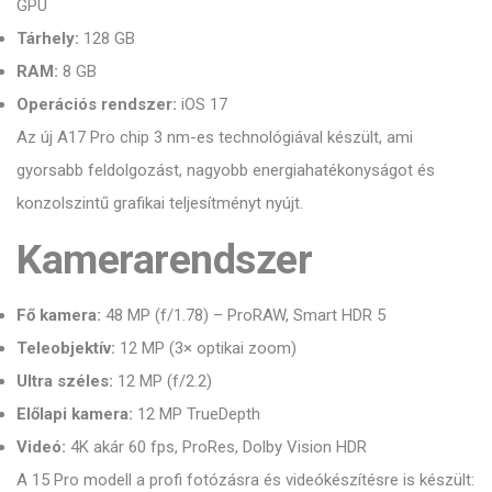
GPU
Tárhely:
128 GB
RAM:
8 GB
Operációs rendszer:
iOS 17
Az új A17 Pro chip 3 nm-es technológiával készült, ami
gyorsabb feldolgozást, nagyobb energiahatékonyságot és
konzolszintű grafikai teljesítményt nyújt.
Kamerarendszer
Fő kamera:
48 MP (f/1.78) – ProRAW, Smart HDR 5
Teleobjektív:
12 MP (3× optikai zoom)
Ultra széles:
12 MP (f/2.2)
Előlapi kamera:
12 MP TrueDepth
Videó:
4K akár 60 fps, ProRes, Dolby Vision HDR
A 15 Pro modell a profi fotózásra és videókészítésre is készült: