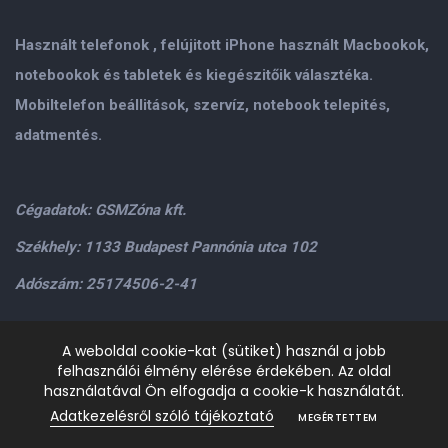
Használt telefonok , felújitott iPhone használt Macbookok,
notebookok és tabletek és kiegészitőik választéka.
Mobiltelefon beállitások, szervíz, notebook telepités,
adatmentés.
Cégadatok: GSMZóna kft.
Székhely: 1133 Budapest Pannónia utca 102
Adószám: 25174506-2-41
Személyes átvétel: GSMZóna kft. 1134.Bp. Váci út 9-15
A weboldal cookie-kat (sütiket) használ a jobb
felhasználói élmény elérése érdekében. Az oldal
H-P: 9.00-17.00,Szo: 9.00-13.00
+36205534995
+36209906363
használatával Ön elfogadja a cookie-k használatát.
/>email:
info@gsmzona.hu
gsmzonakft@gmail.com
Adatkezelésről szóló tájékoztató
MEGÉRTETTEM