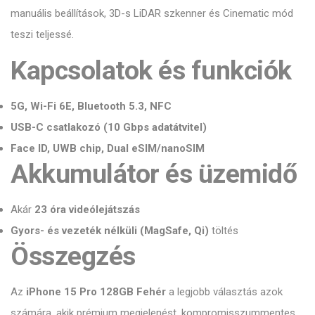
manuális beállítások, 3D-s LiDAR szkenner és Cinematic mód
teszi teljessé.
Kapcsolatok és funkciók
5G, Wi-Fi 6E, Bluetooth 5.3, NFC
USB-C csatlakozó (10 Gbps adatátvitel)
Face ID, UWB chip, Dual eSIM/nanoSIM
Akkumulátor és üzemidő
Akár
23 óra videólejátszás
Gyors- és vezeték nélküli (MagSafe, Qi)
töltés
Összegzés
Az
iPhone 15 Pro 128GB Fehér
a legjobb választás azok
számára, akik prémium megjelenést, kompromisszummentes