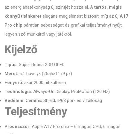
az energiahatékonyság új szintjét hozza el. A
tartós, mégis
könnyű titánkeret
elegáns megjelenést biztosít, míg az új
A17
Pro chip
páratlan sebességet és grafikai teljesítményt nyújt,
legyen szó munkáról vagy játékról.
Kijelző
Típus:
Super Retina XDR OLED
Méret:
6,1 hüvelyk (2556×1179 px)
Fényerő:
akár 2000 nit kültéren
Technológia:
Always-On Display, ProMotion (120 Hz)
Védelem:
Ceramic Shield, IP68 por- és vízállóság
Teljesítmény
Processzor:
Apple A17 Pro chip – 6 magos CPU, 6 magos