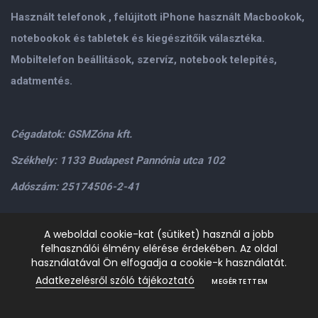
Használt telefonok , felújitott iPhone használt Macbookok,
notebookok és tabletek és kiegészitőik választéka.
Mobiltelefon beállitások, szervíz, notebook telepités,
adatmentés.
Cégadatok: GSMZóna kft.
Székhely: 1133 Budapest Pannónia utca 102
Adószám: 25174506-2-41
Személyes átvétel: GSMZóna kft. 1134.Bp. Váci út 9-15
A weboldal cookie-kat (sütiket) használ a jobb
felhasználói élmény elérése érdekében. Az oldal
H-P: 9.00-17.00,Szo: 9.00-13.00
+36205534995
+36209906363
használatával Ön elfogadja a cookie-k használatát.
/>email:
info@gsmzona.hu
gsmzonakft@gmail.com
Adatkezelésről szóló tájékoztató
MEGÉRTETTEM