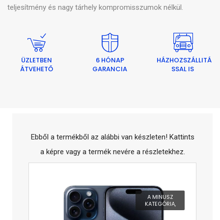
teljesítmény és nagy tárhely kompromisszumok nélkül.
ÜZLETBEN
6 HÓNAP
HÁZHOZSZÁLLITÁ
ÁTVEHETŐ
GARANCIA
SSAL IS
Ebből a termékből az alábbi van készleten! Kattints
a képre vagy a termék nevére a részletekhez.
A MINUSZ
KATEGÓRIA,