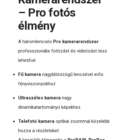
– Pro fotós
élmény
A háromlencsés
Pro kamerarendszer
professzionális fotózást és videózást tesz
lehetővé:
Fő kamera
nagylátószögű lencsével erős
fényviszonyokhoz
Ultraszéles kamera
nagy
dinamikatartományú képekhez
Telefotó kamera
optikai zoommal közelebb
hozza a részleteket
A készülék támogatja a
ProRAW
,
ProRes