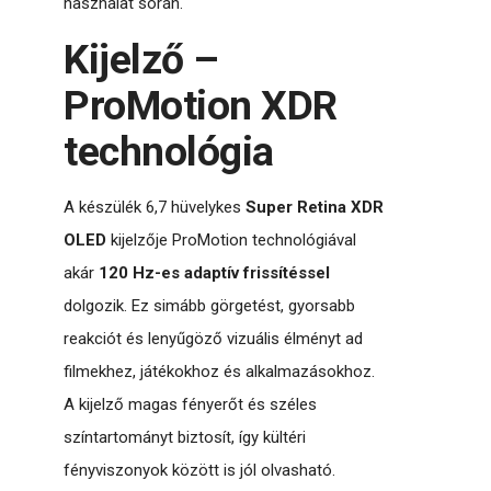
használat során.
Kijelző –
ProMotion XDR
technológia
A készülék 6,7 hüvelykes
Super Retina XDR
OLED
kijelzője ProMotion technológiával
akár
120 Hz-es adaptív frissítéssel
dolgozik. Ez simább görgetést, gyorsabb
reakciót és lenyűgöző vizuális élményt ad
filmekhez, játékokhoz és alkalmazásokhoz.
A kijelző magas fényerőt és széles
színtartományt biztosít, így kültéri
fényviszonyok között is jól olvasható.