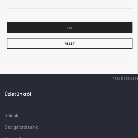
OK
RESET
R313
D218
Q154
Üzletünkről
Rólunk
Szolgáltatásaink