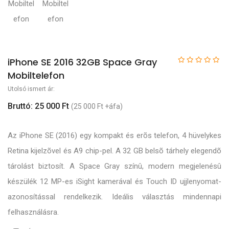
iPhone SE 2016 32GB Space Gray
Mobiltelefon
Utolsó ismert ár:
Bruttó: 25 000 Ft
(25 000 Ft +áfa)
Az iPhone SE (2016) egy kompakt és erõs telefon, 4 hüvelykes
Retina kijelzõvel és A9 chip-pel. A 32 GB belsõ tárhely elegendõ
tárolást biztosít. A Space Gray színû, modern megjelenésû
készülék 12 MP-es iSight kamerával és Touch ID ujjlenyomat-
azonosítással rendelkezik. Ideális választás mindennapi
felhasználásra.