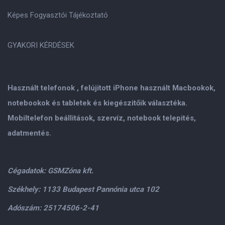
Képes Fogyasztói Tájékoztató
GYAKORI KÉRDÉSEK
Használt telefonok , felújitott iPhone használt Macbookok,
notebookok és tabletek és kiegészitőik választéka.
Mobiltelefon beállitások, szervíz, notebook telepités,
adatmentés.
Cégadatok: GSMZóna kft.
Székhely: 1133 Budapest Pannónia utca 102
Adószám: 25174506-2-41