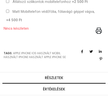
Átlátszó szilikontok mobiltelefonhoz
+2 500 Ft
Matt Mobiltelefon védőfólia, fóliavágó géppel vágva,
+4 500 Ft
Nincs készleten
TAGS:
APPLE
IPHONE
IOS
HASZNÁLT MOBIL
HASZNÁLT IPHONE
HASZNÁLT APPLE
IPHONE SE
RÉSZLETEK
ÉRTÉKELÉSEK