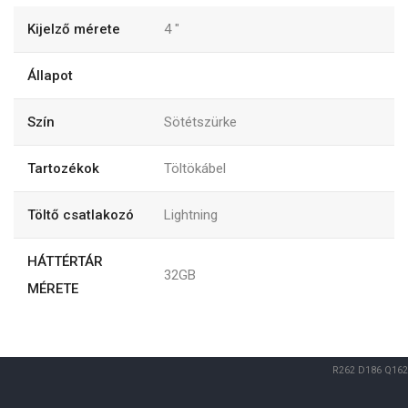
Kijelző mérete
4
"
Állapot
Szín
Sötétszürke
Tartozékok
Töltökábel
Töltő csatlakozó
Lightning
HÁTTÉRTÁR
32GB
MÉRETE
R262
D186
Q162