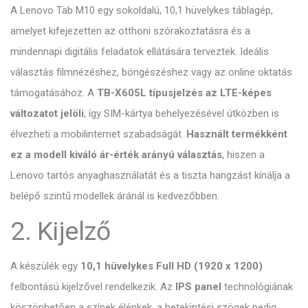
A Lenovo Tab M10 egy sokoldalú,
10,
1 hüvelykes táblagép,
amelyet kifejezetten az otthoni szórakoztatásra és a
mindennapi digitális feladatok ellátására terveztek.
Ideális
választás filmnézéshez,
böngészéshez vagy az online oktatás
támogatásához.
A
TB-X605L típusjelzés az LTE-képes
változatot jelöli
,
így SIM-kártya behelyezésével útközben is
élvezheti a mobilinternet szabadságát.
Használt termékként
ez a modell kiváló ár-érték arányú választás
,
hiszen a
Lenovo tartós anyaghasználatát és a tiszta hangzást kínálja a
belépő szintű modellek áránál is kedvezőbben.
2. Kijelző
A készülék egy
10,1 hüvelykes Full HD (1920 x 1200)
felbontású kijelzővel rendelkezik.
Az
IPS panel
technológiának
köszönhetően a színek élénkek,
a betekintési szögek pedig