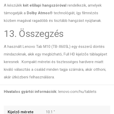
A készülék
két előlapi hangszóróval
rendelkezik,
amelyek
támogatják a
Dolby Atmos®
technológiát,
így filmnézés
közben magával ragadóbb és tisztább hangzást nyújtanak.
13. Összegzés
A használt Lenovo Tab M10 (TB-X605L) egy ésszerű döntés
mindazoknak,
akik egy megbízható,
Full HD kijelzős táblagépet
keresnek .
Kompakt méretei és tisztességes hardvere miatt
kiváló választás a család minden tagja számára,
akár otthoni,
akár útközbeni felhasználásra.
Hivatalos gyártói információk:
lenovo.com/hu/tablets
Kijelző mérete
10.1
"