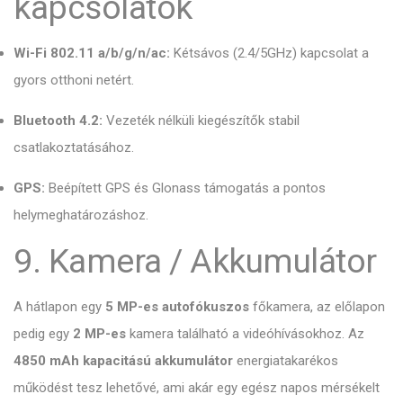
kapcsolatok
Wi-Fi 802.11 a/b/g/n/ac:
Kétsávos (2.
4/5GHz) kapcsolat a
gyors otthoni netért.
Bluetooth 4.2:
Vezeték nélküli kiegészítők stabil
csatlakoztatásához.
GPS:
Beépített GPS és Glonass támogatás a pontos
helymeghatározáshoz.
9. Kamera / Akkumulátor
A hátlapon egy
5 MP-es autofókuszos
főkamera,
az előlapon
pedig egy
2 MP-es
kamera található a videóhívásokhoz.
Az
4850 mAh kapacitású akkumulátor
energiatakarékos
működést tesz lehetővé,
ami akár egy egész napos mérsékelt