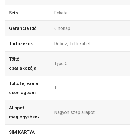
Szín
Fekete
Garancia idő
6
hónap
Tartozékok
Doboz, Töltökábel
Töltő
Type C
csatlakozója
Töltőfej van a
1
csomagban?
Állapot
Nagyon szép állapot
megjegyzések
SIM KÁRTYA