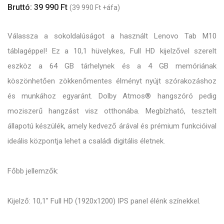
Bruttó: 39 990 Ft
(39 990 Ft +áfa)
Válassza a sokoldalúságot a használt Lenovo Tab M10
táblagéppel! Ez a 10,1 hüvelykes, Full HD kijelzővel szerelt
eszköz a 64 GB tárhelynek és a 4 GB memóriának
köszönhetően zökkenőmentes élményt nyújt szórakozáshoz
és munkához egyaránt. Dolby Atmos® hangszóró pedig
moziszerű hangzást visz otthonába. Megbízható, tesztelt
állapotú készülék, amely kedvező árával és prémium funkcióival
ideális központja lehet a családi digitális életnek.
Főbb jellemzők:
Kijelző: 10,1" Full HD (1920x1200) IPS panel élénk színekkel.