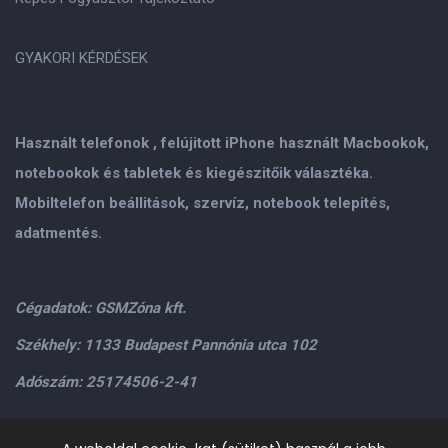
GYAKORI KÉRDÉSEK
Használt telefonok , felújitott iPhone használt Macbookok,
notebookok és tabletek és kiegészitőik választéka.
Mobiltelefon beállitások, szervíz, notebook telepités,
adatmentés.
Cégadatok: GSMZóna kft.
Székhely: 1133 Budapest Pannónia utca 102
Adószám: 25174506-2-41
Személyes átvétel: GSMZóna kft. 1134.Bp. Váci út 9-15