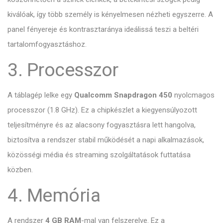
kiválóak,
így több személy is kényelmesen nézheti egyszerre.
A
panel fényereje és kontrasztaránya ideálissá teszi a beltéri
tartalomfogyasztáshoz.
3. Processzor
A táblagép lelke egy
Qualcomm Snapdragon 450
nyolcmagos
processzor (1.
8 GHz).
Ez a chipkészlet a kiegyensúlyozott
teljesítményre és az alacsony fogyasztásra lett hangolva,
biztosítva a rendszer stabil működését a napi alkalmazások,
közösségi média és streaming szolgáltatások futtatása
közben.
4. Memória
A rendszer
4 GB RAM
-mal van felszerelve.
Ez a