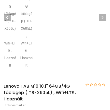
Lenovo TAB M10 10.1" 64GB/4G
táblagép ( TB-X605L) , Wifi+LTE .
Használt
Utolsó ismert ár: