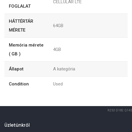
CELLULAR LTE
FOGLALAT
HÁTTÉRTÁR
64GB
MÉRETE
Memória mérete
4GB
( GB )
Állapot
A kategória
Condition
Used
R253
D182
Q145
Üzletünkről