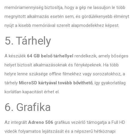
memóriamennyiség biztosítja,
hogy a gép ne lassuljon le több
megnyitott alkalmazás esetén sem,
és gördülékenyebb élményt
nyújt a kisebb memóriával szerelt alapmodellekhez képest.
5. Tárhely
A készülék
64 GB belső tárhellyel
rendelkezik,
amely bőséges
helyet biztosít alkalmazásoknak és fényképeknek.
Ha több
helyre lenne szüksége offline filmekhez vagy sorozatokhoz,
a
tárhely
MicroSD kártyával tovább bővíthető
,
így gyakorlatilag
korlátlan kapacitást érhet el.
6. Grafika
Az integrált
Adreno 506
grafikus vezérlő támogatja a Full HD
videók folyamatos lejátszását és a népszerű hétköznapi